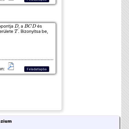
D
B
C
D
ppontja
, a
és
T
erülete
. Bizonyítsa be,
on:
Feladatlapba
ázium