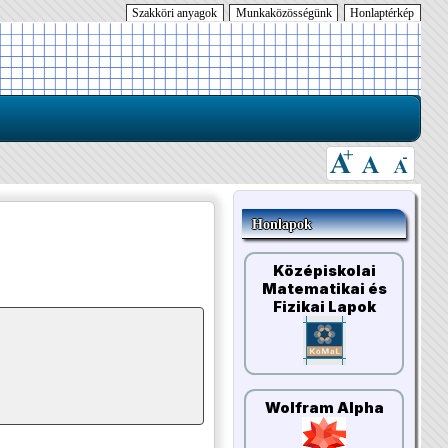
Szakköri anyagok
Munkaközösségünk
Honlaptérkép
Honlapok
Középiskolai
Matematikai és
Fizikai Lapok
Wolfram Alpha