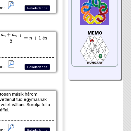
on:
Feladatlapba
MEMO
a
n
+
a
n
+
1
2
=
n
+
1
és
on:
Feladatlapba
ontosan másik három
zvetlenül tud egymásnak
elet váltani. Sorolja fel a
ffal.
on:
Feladatlapba