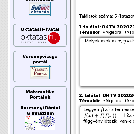
Találatok száma: 5 (listázott 
1. találat: OKTV 2020202
Oktatási Hivatal
Témakör:
*Algebra (Azon
x
y
Melyek azok az
,
val
Versenyvizsga
portál
Matematika
2. találat: OKTV 2020202
Portálok
Témakör:
*Algebra (Azon
f
(
x
)
Berzsenyi Dániel
Legyen
a természe
f
(
x
)
+
f
(
f
(
x
)
)
=
12
x
+
40
Gimnázium
függvény létezik, van-e