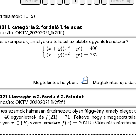
1
Első lap
Utolso lap
találatok: 1 ... 5)
1 I. kategória 2. forduló 1. feladat
osító: OKTV_20202021_1k2f1f )
ós számpárok, amelyekre teljesül az alábbi egyenletrendszer?
(
x
2
(
−
x
y
2
2
+
{
(
)
y
=
x
2
+
400
)
y
=
)
232
(
x
−
y
)
Megtekintés helyben:
Megtekintés új oldal
1 I. kategória 2. forduló 2. feladat
osító: OKTV_20202021_1k2f2f )
tes számok halmazán értelmezett olyan függvény, amely eleget t
f
(
21
)
=
71
egyenletnek, és
. Feltéve, hogy a megadott tul
x
∈
(
R
)
f
(
x
)
=
2021
 olyan
szám, amelyre
? (Válaszát számítássa