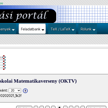
um
senyek
Feladatbank
TeX / LaTeX
Rólunk
iskolai Matematikaverseny (OKTV)
ként:
20202021_1k2f