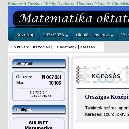
Budapesti Fazekas Mihály Gyakorló Általános Iskola és Gimnázi
Kezdőlap
2025/2026
Oktatási anyagok
Ver
Ön itt van:
Kezdőlap
Feladatbank
Keresés
Látogatók
Összes:
14 067 951
Mai:
10 105
216.73.216.4
Országos Közép
(IP: 216.73.216.4)
Találatok száma lapon
Honlapok
Keresési szűrő: oktv_
SULINET
Matematika