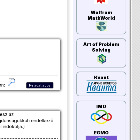
Wolfram
MathWorld
Art of Problem
Solving
Kvant
on:
Feladatlapba
IMO
esz az
ajdonságokkal rendelkező
l indokolja.)
EGMO