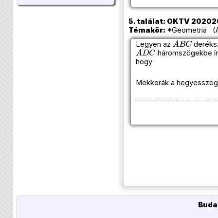
5. találat: OKTV 2020202
Témakör:
*Geometria (Az
A
B
C
Legyen az
deréks
A
D
C
háromszögekbe ír
hogy
Mekkorák a hegyesszöge
Buda