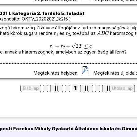
1 I. kategória 2. forduló 5. feladat
onosító: OKTV_20202021_1k2f5 )
A
B
=
c
zögű háromszög
átfogójához tartozó magasságának tal
r
1
r
2
A
B
C
ható körök sugara rendre
és
, továbbá az
háromszög t
r
1
+
r
2
+
2
T
≤
c
i annak a háromszögnek, amelyben az egyenlőség áll fenn?
Megtekintés helyben:
Megtekintés új oldal
1
Első lap
Utolso lap
pesti Fazekas Mihály Gyakorló Általános Iskola és Gimn