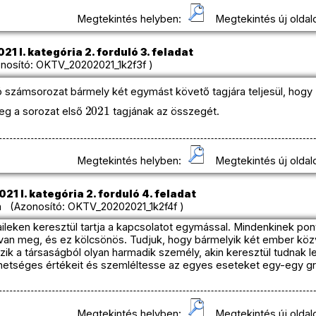
Megtekintés helyben:
Megtekintés új oldal
1 I. kategória 2. forduló 3. feladat
osító: OKTV_20202021_1k2f3f )
ó számsorozat bármely két egymást követő tagjára teljesül, hogy
2021
eg a sorozat első
tagjának az összegét.
Megtekintés helyben:
Megtekintés új oldal
21 I. kategória 2. forduló 4. feladat
 (Azonosító: OKTV_20202021_1k2f4f )
aileken keresztül tartja a kapcsolatot egymással. Mindenkinek p
 van meg, és ez kölcsönös. Tudjuk, hogy bármelyik két ember kö
ezik a társaságból olyan harmadik személy, akin keresztül tudnak lev
hetséges értékeit és szemléltesse az egyes eseteket egy-egy grá
Megtekintés helyben:
Megtekintés új oldal