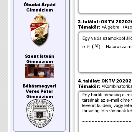
Óbudai Árpád
Gimnázium
3. találat: OKTV 2020202
Témakör:
*Algebra (Azon
Egy valós számokból áll
n
∈
(
N
)
+
. Határozza m
Szent István
Gimnázium
4. találat: OKTV 202020
Békásmegyeri
Témakör:
*Kombinatorika
Veres Péter
Egy baráti társaság e-m
Gimnázium
társának az e-mail címe
levelet küldeni, vagy lét
társaság létszámának le