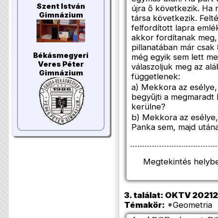
Szent István
újra ő következik. Ha n
Gimnázium
társa következik. Felt
felfordított lapra eml
akkor fordítanak meg, 
pillanatában már csak 
Békásmegyeri
még egyik sem lett meg
Veres Péter
válaszoljuk meg az al
Gimnázium
függetlenek:
a) Mekkora az esélye
begyűjti a megmaradt 
kerülne?
b) Mekkora az esélye,
Panka sem, majd utána
Megtekintés helyb
3. találat: OKTV 202120
Témakör:
*Geometria (
A
B
C
D
B