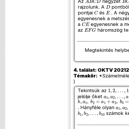
Az
négyzet
D
rajzolunk. A
pontból 
C
E
pontjai
és
. A nég
egyenesnek a metszés
C
E
a
egyenesnek a me
E
F
G
az
háromszög ter
Megtekintés helyb
4. találat: OKTV 202120
Témakör:
*Számelméle
)
1
,
2
,
…
,
10
Tekintsük az
a
1
,
a
2
,
.
.
.
,
a
1
jelölje őket
b
=
a
1
,
b
2
=
a
1
+
a
2
,
b
3
=
a
1
,
a
2
,
. Hányféle olyan
b
1
,
b
2
,
.
.
.
,
b
10
számok kö