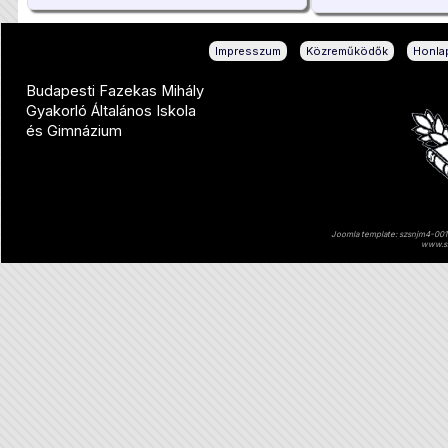
|
|
Impresszum
Közreműködők
Honlap
Budapesti Fazekas Mihály
Gyakorló Általános Iskola
és Gimnázium
Joomla template: szsnjm4-001 
www.sz