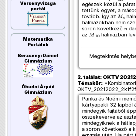
Versenyvizsga
egészek közül a párat
portál
tettünk egyet, a máso
M
n
tovább. Így az
halm
halmazokban nem szer
n
soron következő
dar
M
100
az
halmazban lev
Matematika
Portálok
Berzsenyi Dániel
Megtekintés helyb
Gimnázium
2. találat: OKTV 202120
Témakör:
*Kombinatori
Óbudai Árpád
OKTV_20212022_2k1f2f
Gimnázium
Panka és Noémi memóri
kártyapakli 32 lapból á
mindegyik fajtából épp
összekeverve az aszta
mindegyiknek a hátlapj
a soron következő a k
egymás után. Ha párt ta