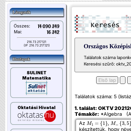
Látogatók
Összes:
14 090 349
Mai:
16 342
216.73.217.121
Országos Középi
(IP: 216.73.217.121)
Találatok száma laponk
Honlapok
Keresési szűrő: oktv_2
SULINET
Matematika
Első lap
Találatok száma: 5 (listázo
Oktatási Hivatal
1. találat: OKTV 2021202
Témakör:
*Algebra (Az
M
1
=
{
1
}
M
=
{
3
,
5
Az
,
készítettük, hogy növ