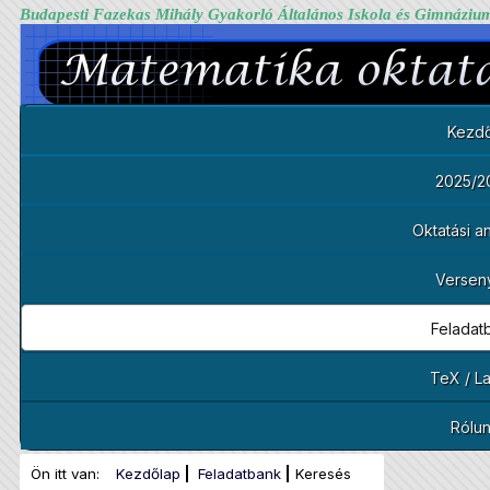
Budapesti Fazekas Mihály Gyakorló Általános Iskola és Gimnáziu
Kezdő
2025/2
Oktatási 
Versen
Feladat
TeX / L
Rólu
Ön itt van:
Kezdőlap
Feladatbank
Keresés