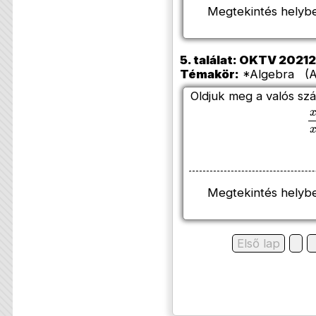
Megtekintés helyb
5. találat: OKTV 202120
Témakör:
*Algebra (Az
Oldjuk meg a valós sz
x
Megtekintés helyb
Első lap