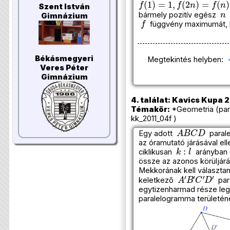
Szent István
n
bármely pozitív egész
e
Gimnázium
f
függvény maximumát,
Békásmegyeri
Megtekintés helyben:
Veres Péter
Gimnázium
4. találat: Kavics Kupa 2
Témakör:
*Geometria (par
kk_2011_04f )
A
B
C
D
Egy adott
parale
az óramutató járásával el
k
:
l
ciklikusan
arányban 
össze az azonos körüljárá
Mekkorának kell választ
A
′
B
′
C
′
D
′
keletkező
para
egytizenharmad része le
paralelogramma területén