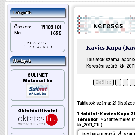
Látogatók
Összes:
14 109 401
Mai:
1 626
216.73.216.179
Kavics Kupa (Kav
(IP: 216.73.216.179)
Találatok száma laponk
Honlapok
Keresési szűrő: kk_2011
SULINET
Matematika
Első lap
Találatok száma: 21 (listázott 
Oktatási Hivatal
1. találat: Kavics Kupa 20
Témakör:
*Számelmélet (h
kk_2011_01f )
A
Egy háromjegyű
szám 