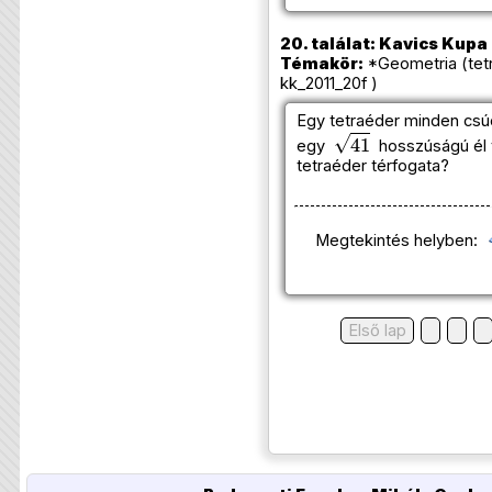
20. találat: Kavics Kupa 
Témakör:
*Geometria (tetr
kk_2011_20f )
Egy tetraéder minden c
41
egy
hosszúságú él t
tetraéder térfogata?
Megtekintés helyben:
Első lap