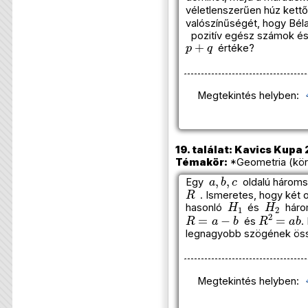
véletlenszerűen húz kettő
valószínűségét, hogy Béla
pozitív egész számok és 
p
+
q
értéke?
Megtekintés helyben:
19. találat: Kavics Kupa 
Témakör:
*Geometria (kör)
a
,
b
,
c
Egy
oldalú hároms
R
. Ismeretes, hogy két
H
1
H
2
hasonló
és
három
R
=
a
−
b
R
2
=
a
b
és
.
legnagyobb szögének ös
Megtekintés helyben: