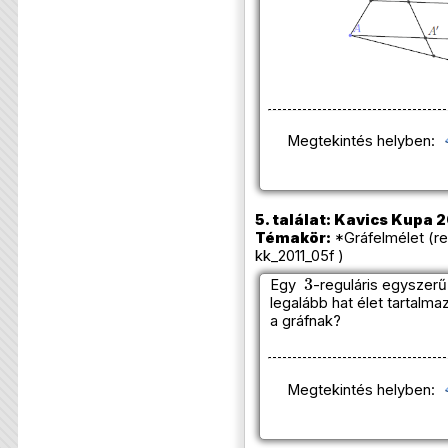
Megtekintés helyben:
5. találat: Kavics Kupa 2
Témakör:
*Gráfelmélet (re
kk_2011_05f )
3
Egy
-reguláris egyszerű
legalább hat élet tartalm
a gráfnak?
Megtekintés helyben: