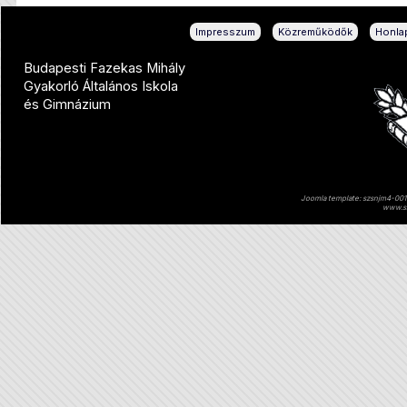
|
|
Impresszum
Közreműködők
Honlap
Budapesti Fazekas Mihály
Gyakorló Általános Iskola
és Gimnázium
Joomla template: szsnjm4-001 
www.sz