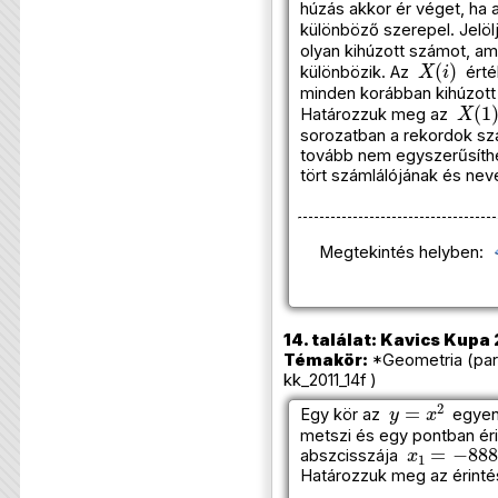
húzás akkor ér véget, ha
különböző szerepel. Jelö
olyan kihúzott számot, am
X
(
i
)
különbözik. Az
érté
minden korábban kihúzott
X
(
1
)
Határozzuk meg az
sorozatban a rekordok sz
tovább nem egyszerűsíthe
tört számlálójának és ne
Megtekintés helyben:
14. találat: Kavics Kupa 
Témakör:
*Geometria (par
kk_2011_14f )
y
=
x
2
Egy kör az
egyenl
metszi és egy pontban éri
x
1
=
−
888
abszcisszája
Határozzuk meg az érintés