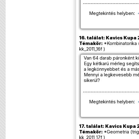
Megtekintés helyben:
16. találat: Kavics Kupa 
Témakör:
*Kombinatorika 
kk_2011_16f )
Van 64 darab páronként 
Egy kétkarú mérleg segíts
a legkönnyebbet és a má
Mennyi a legkevesebb mér
sikerül?
Megtekintés helyben:
17. találat: Kavics Kupa 
Témakör:
*Geometria (tri
kk_2011_17f )