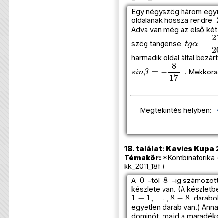
Egy négyszög három egy
oldalának hossza rendre
Adva van még az első két 
t
g
α
=
21
szög tangense
harmadik oldal által bezá
s
i
n
β
=
−
8
17
. Mekkora 
Megtekintés helyben:
18. találat: Kavics Kupa 
Témakör:
*Kombinatorika 
kk_2011_18f )
0
8
A
-tól
-ig számozott
készlete van. (A készlet
1
−
1
,
…
,
8
−
8
darabok 
egyetlen darab van.) Anna
dominót, majd a maradéko