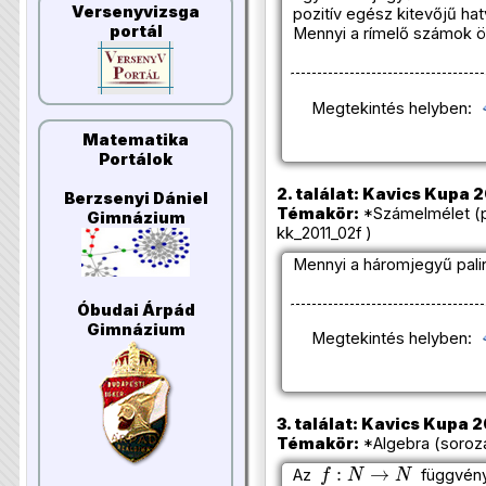
Versenyvizsga
pozitív egész kitevőjű h
portál
Mennyi a rímelő számok 
Megtekintés helyben:
Matematika
Portálok
2. találat: Kavics Kupa 2
Berzsenyi Dániel
Témakör:
*Számelmélet (p
Gimnázium
kk_2011_02f )
Mennyi a háromjegyű pal
Óbudai Árpád
Gimnázium
Megtekintés helyben:
3. találat: Kavics Kupa 2
Témakör:
*Algebra (soroza
f
:
N
→
N
Az
függvén
f
(
1
)
=
1
,
f
(
2
n
)
=
f
(
n
)
,
f
(
2
n