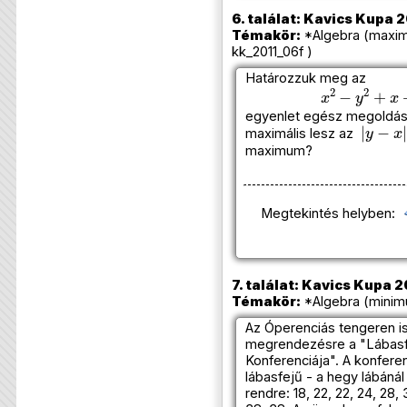
6. találat: Kavics Kupa 2
Témakör:
*Algebra (maxi
kk_2011_06f )
Határozzuk meg az
x
2
−
y
2
+
x
+
1
egyenlet egész megoldása
|
y
−
x
|
maximális lesz az
maximum?
Megtekintés helyben:
7. találat: Kavics Kupa 2
Témakör:
*Algebra (minim
Az Óperenciás tengeren is
megrendezésre a "Lábas
Konferenciája". A konfere
lábasfejű - a hegy lábáná
rendre: 18, 22, 22, 24, 28, 