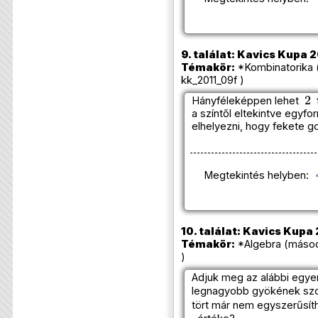
9. találat: Kavics Kupa 2
Témakör:
*Kombinatorika 
kk_2011_09f )
2
Hányféleképpen lehet
f
a színtől eltekintve egyf
elhelyezni, hogy fekete go
Megtekintés helyben:
10. találat: Kavics Kupa 
Témakör:
*Algebra (másod
)
Adjuk meg az alábbi egye
legnagyobb gyökének sz
tört már nem egyszerűsít