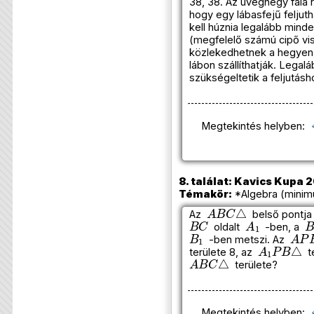
38, 38. Az üveghegy fala 
hogy egy lábasfejű feljut
kell húznia legalább mind
(megfelelő számú cipő vise
közlekedhetnek a hegyen, 
lábon szállíthatják. Lega
szükségeltetik a feljutás
Megtekintés helyben:
8. találat: Kavics Kupa 2
Témakör:
*Algebra (minim
A
B
C
△
Az
belső pontj
B
C
A
1
B
oldalt
-ben, a
B
1
A
P
-ben metszi. Az
A
1
P
B
△
területe 8, az
te
A
B
C
△
területe?
Megtekintés helyben: