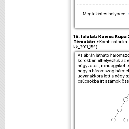
Megtekintés helyben:
15. találat: Kavics Kupa 
Témakör:
*Kombinatorika 
kk_2011_15f )
Az ábrán látható háromszö
körökben elhelyeztük az 
négyzeteit, mindegyiket e
hogy a háromszög bármel
ugyanakkora lett a négy 
csúcsokba írt számok ös