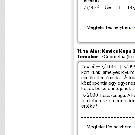
értéke?
7
4
x
2
+
5
x
−
1
−
14
x
2
−
Megtekintés helyben:
11. találat: Kavics Kupa 2
Témakör:
*Geometria (kör)
d
=
1001
+
999
Egy
kört írunk, amelyek kívülrő
k
mindketten érintik a
kör
középpontja egy egyenesre
közös belső érintőjének 
2000
hosszúságú. A ké
területű részét nem fedi 
értéke?
Megtekintés helyben: