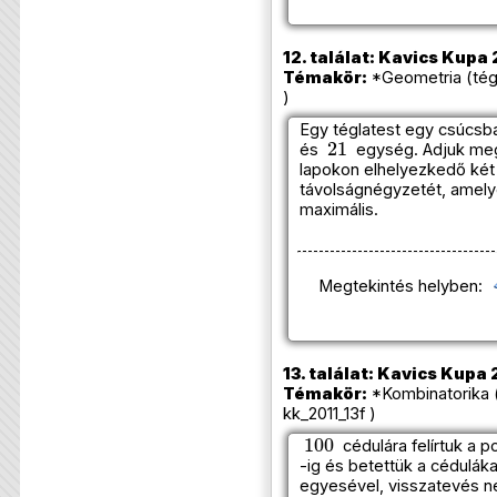
12. találat: Kavics Kupa 
Témakör:
*Geometria (tégl
)
Egy téglatest egy csúcsb
21
és
egység. Adjuk me
lapokon elhelyezkedő két 
távolságnégyzetét, amely
maximális.
Megtekintés helyben:
13. találat: Kavics Kupa 
Témakör:
*Kombinatorika 
kk_2011_13f )
100
cédulára felírtuk a 
-ig és betettük a cédulá
egyesével, visszatevés né