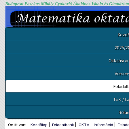
Budapesti Fazekas Mihály Gyakorló Általános Iskola és Gimnáziu
Kezdő
2025/2
Oktatási 
Versen
Feladat
TeX / L
Rólu
Ön itt van:
Kezdőlap
Feladatbank
OKTV
Információ
Felad