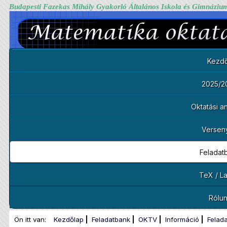
Budapesti Fazekas Mihály Gyakorló Általános Iskola és Gimnáziu
Kezdő
2025/2
Oktatási 
Versen
Feladat
TeX / L
Rólu
Ön itt van:
Kezdőlap
Feladatbank
OKTV
Információ
Felad