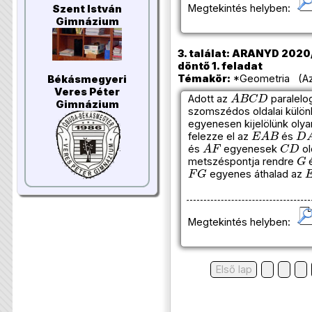
Megtekintés helyben:
Szent István
Gimnázium
3. találat: ARANYD 2020
döntő 1. feladat
Témakör:
*Geometria (Azo
Békásmegyeri
A
B
C
D
Veres Péter
Adott az
paralelo
Gimnázium
szomszédos oldalai külö
egyenesen kijelölünk oly
E
A
B
D
felezze el az
és
A
F
C
D
és
egyenesek
ol
G
metszéspontja rendre
F
G
egyenes áthalad az
Megtekintés helyben:
Első lap