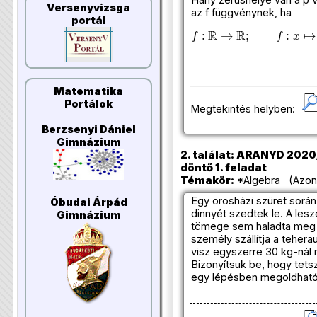
Versenyvizsga
az f függvénynek, ha
portál
f
:
R
→
R
;
f
:
x
↦
{
x
2
+
6
x
+
p
Matematika
Portálok
Megtekintés helyben:
Berzsenyi Dániel
Gimnázium
2. találat: ARANYD 2020
döntő 1. feladat
Témakör:
*Algebra (Azono
Egy orosházi szüret során
Óbudai Árpád
dinnyét szedtek le. A les
Gimnázium
tömege sem haladta meg a
személy szállítja a teher
visz egyszerre 30 kg-nál
Bizonyítsuk be, hogy tet
egy lépésben megoldható a