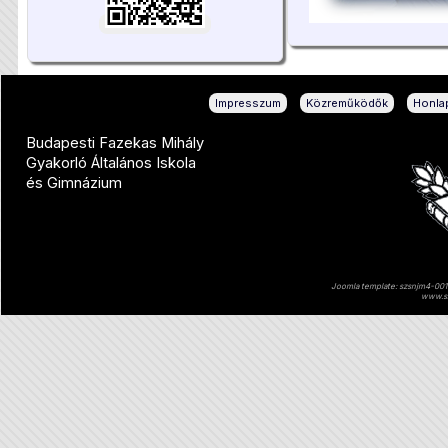
|
|
Impresszum
Közreműködők
Honlap
Budapesti Fazekas Mihály
Gyakorló Általános Iskola
és Gimnázium
Joomla template: szsnjm4-001 
www.sz