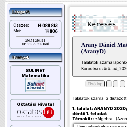
Látogatók
Összes:
14 088 813
Mai:
14 806
216.73.216.168
Arany Dániel Ma
(IP: 216.73.216.168)
(AranyD)
Honlapok
Találatok száma laponk
Keresési szűrő: ad_20
SULINET
Matematika
Első lap
Találatok száma: 3 (listázott t
Oktatási Hivatal
1. találat: ARANYD 2020
döntő 1. feladat
Témakör:
*Algebra (Azono
Hány zérushelye van a p 