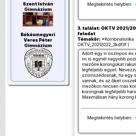
Szent István
Megtekintés helyben:
Gimnázium
3. találat: OKTV 2021/202
feladat
Békásmegyeri
Témakör:
*Kombinatorika 
Veres Péter
OKTV_20212022_2kdf3f )
Gimnázium
n
Adott egy
oszlopos és
m
is egynél nagyobb pozit
mezőire korongokat raku
legfeljebb egyet. Nevezz
szomszédosnak, ha egy s
vannak, és az őket össze
mezőkön nincsen más kor
korongnak legfeljebb hár
Maximálisan hány korong k
Megtekintés helyben: