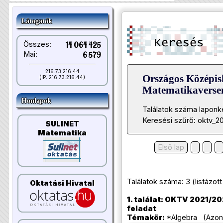
Látogatók
Összes:
14 064 425
Mai:
6 579
216.73.216.44
Országos Középis
(IP: 216.73.216.44)
Matematikavers
Honlapok
Találatok száma laponk
Keresési szűrő: oktv_2
SULINET
Matematika
Első lap
Találatok száma: 3 (listázott t
Oktatási Hivatal
1. találat: OKTV 2021/202
feladat
Témakör:
*Algebra (Azono