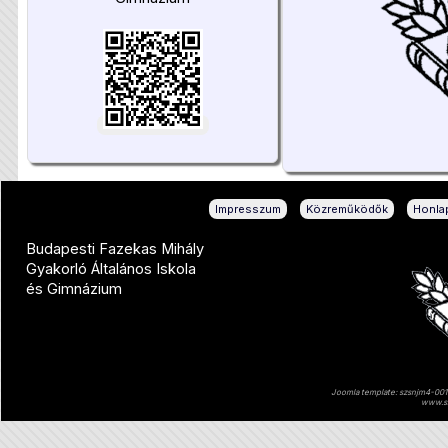
|
|
Impresszum
Közreműködők
Honlap
Budapesti Fazekas Mihály
Gyakorló Általános Iskola
és Gimnázium
Joomla template: szsnjm4-001 
www.sz