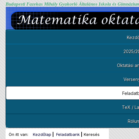
Budapesti Fazekas Mihály Gyakorló Általános Iskola és Gimnáziu
Kezdő
2025/2
Oktatási 
Versen
Feladat
TeX / L
Rólu
Ön itt van:
Kezdőlap
Feladatbank
Keresés