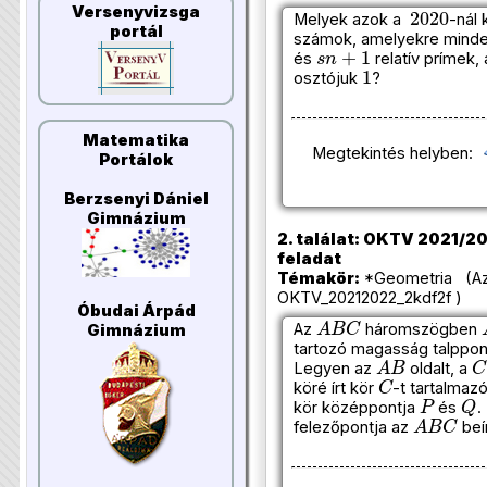
2020
Versenyvizsga
Melyek azok a
-nál
portál
számok, amelyekre mind
s
n
+
1
és
relatív prímek
1
osztójuk
?
Matematika
Megtekintés helyben:
Portálok
Berzsenyi Dániel
Gimnázium
2. találat: OKTV 2021/202
feladat
Témakör:
*Geometria (Az
OKTV_20212022_2kdf2f )
Óbudai Árpád
A
B
C
Az
háromszögben
Gimnázium
tartozó magasság talppon
A
B
C
Legyen az
oldalt, a
C
köré írt kör
-t tartalmaz
P
Q
kör középpontja
és
.
A
B
C
felezőpontja az
beí