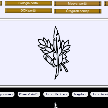
|
|
|
|
mpresszum
Közreműködők
Honlap története
Forgalom
Honlaptérk