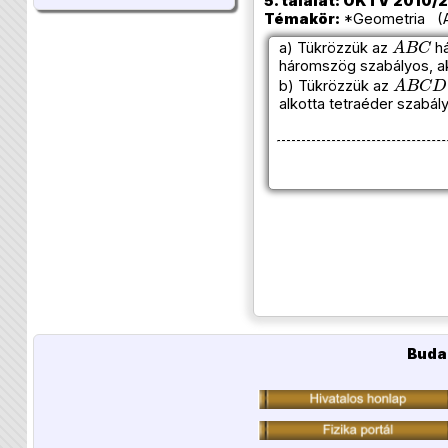
5. találat: OKTV 2010/20
Témakör:
*Geometria (Az
A
B
C
a) Tükrözzük az
h
háromszög szabályos, ak
A
B
C
D
b) Tükrözzük az
alkotta tetraéder szabál
Buda