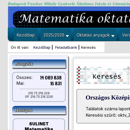
Budapesti Fazekas Mihály Gyakorló Általános Iskola és Gimnázi
Kezdőlap
2025/2026
Oktatási anyagok
Ver
Ön itt van:
Kezdőlap
Feladatbank
Keresés
Látogatók
Összes:
14 089 838
Mai:
15 831
216.73.216.229
Országos Közép
(IP: 216.73.216.229)
Találatok száma lapon
Honlapok
Keresési szűrő: oktv_
SULINET
Matematika