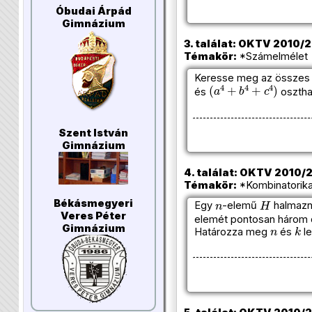
Óbudai Árpád
Gimnázium
3. találat: OKTV 2010/20
Témakör:
*Számelmélet (
Keresse meg az összes
(
a
4
+
b
4
+
c
4
)
és
oszth
Szent István
Gimnázium
4. találat: OKTV 2010/20
Témakör:
*Kombinatorika
n
H
Békásmegyeri
Egy
-elemű
halmazn
Veres Péter
elemét pontosan három d
n
k
Gimnázium
Határozza meg
és
le