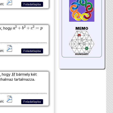
on:
Feladatlapba
a
2
+
b
2
+
c
2
=
p
k, hogy
MEMO
on:
Feladatlapba
H
, hogy
bármely két
zhalmaz tartalmazza.
on:
Feladatlapba