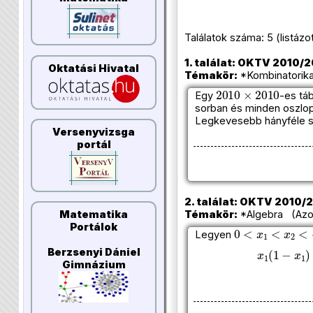
Találatok száma: 5 (listázott 
1. találat: OKTV 2010/20
Oktatási Hivatal
Témakör:
*Kombinatorika
2010
×
2010
Egy
-es tá
sorban és minden oszlo
Legkevesebb hányféle sz
Versenyvizsga
portál
2. találat: OKTV 2010/20
Témakör:
*Algebra (Azon
Matematika
0
<
x
1
<
x
2
<
·
·
·
<
Portálok
Legyen
x
1
(
1
−
x
1
)
+
Berzsenyi Dániel
Gimnázium