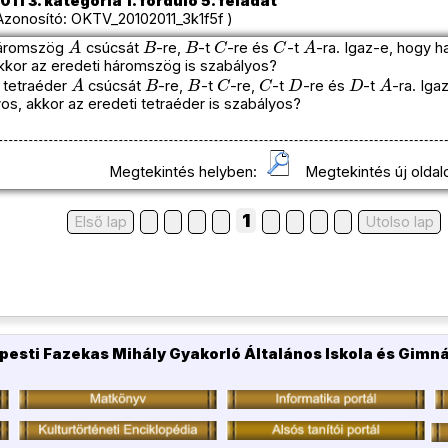
11 3. kategória 1. forduló 5. feladat
onosító: OKTV_20102011_3k1f5f )
A
B
B
C
C
A
áromszög
csúcsát
-re,
-t
-re és
-t
-ra. Igaz-e, hogy h
kor az eredeti háromszög is szabályos?
A
B
B
C
C
D
D
A
tetraéder
csúcsát
-re,
-t
-re,
-t
-re és
-t
-ra. Iga
yos, akkor az eredeti tetraéder is szabályos?
Megtekintés helyben:
Megtekintés új oldal
1
Első lap
Utolso lap
pesti Fazekas Mihály Gyakorló Általános Iskola és Gimn