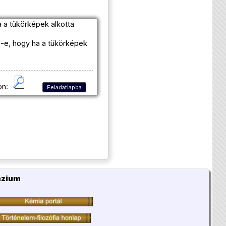
a a tükörképek alkotta
z-e, hogy ha a tükörképek
on:
Feladatlapba
ázium