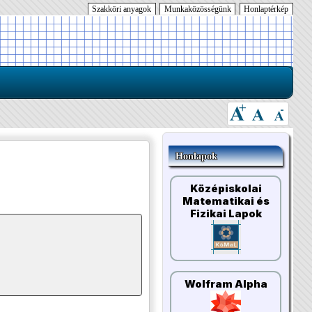
Szakköri anyagok
Munkaközösségünk
Honlaptérkép
Honlapok
Középiskolai
Matematikai és
Fizikai Lapok
Wolfram Alpha