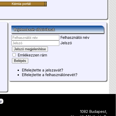
Bejelentkezés cikkíróknak
Felhasználói név
Jelszó
Jelszó megjelenítése
Emlékezzen rám
Belépés
Elfelejtette a jelszavát?
Elfelejtette a felhasználónevét?
ép
1082 Budapest,