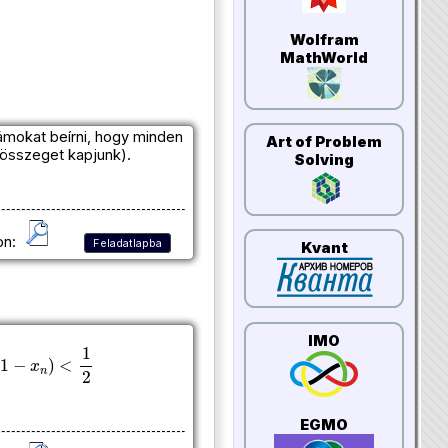
Wolfram
MathWorld
ámokat beírni, hogy minden
Art of Problem
összeget kapjunk).
Solving
on:
Feladatlapba
Kvant
IMO
EGMO