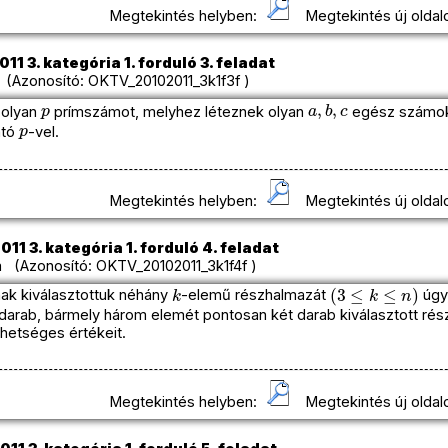
Megtekintés helyben:
Megtekintés új oldal
11 3. kategória 1. forduló 3. feladat
Azonosító: OKTV_20102011_3k1f3f )
p
a
,
b
,
c
 olyan
prímszámot, melyhez léteznek olyan
egész számo
p
ató
-vel.
Megtekintés helyben:
Megtekintés új oldal
11 3. kategória 1. forduló 4. feladat
 (Azonosító: OKTV_20102011_3k1f4f )
k
(
3
≤
k
≤
n
)
ak kiválasztottuk néhány
-elemű részhalmazát
úgy
arab, bármely három elemét pontosan két darab kiválasztott rés
hetséges értékeit.
Megtekintés helyben:
Megtekintés új oldal