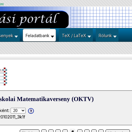
um
senyek
Feladatbank
TeX / LaTeX
Rólunk
iskolai Matematikaverseny (OKTV)
ként:
20102011_3k1f