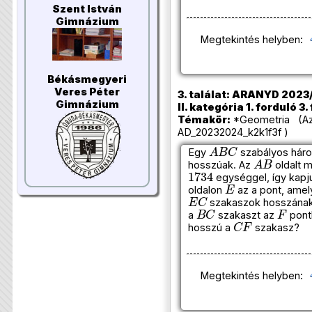
Szent István
Gimnázium
Megtekintés helyben:
Békásmegyeri
Veres Péter
3. találat: ARANYD 2023
Gimnázium
II. kategória 1. forduló 3.
Témakör:
*Geometria (Azo
AD_20232024_k2k1f3f )
A
B
C
Egy
szabályos háro
A
B
hosszúak. Az
oldalt 
1734
egységgel, így kapj
E
oldalon
az a pont, amely
E
C
szakaszok hosszána
B
C
F
a
szakaszt az
pont
C
F
hosszú a
szakasz?
Megtekintés helyben: