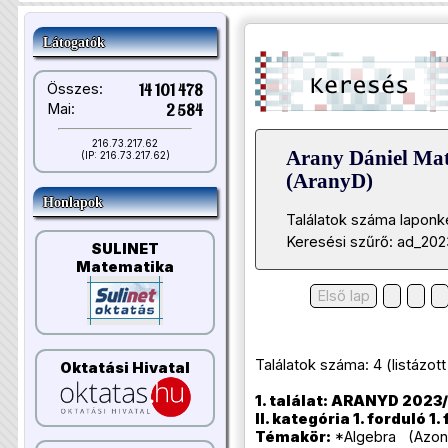
Látogatók
Összes:
14 101 478
Mai:
2 584
216.73.217.62
Arany Dániel Ma
(IP: 216.73.217.62)
(AranyD)
Honlapok
Találatok száma laponk
Keresési szűrő: ad_20
SULINET
Matematika
Első lap
Találatok száma: 4 (listázott t
Oktatási Hivatal
1. találat: ARANYD 2023/
II. kategória 1. forduló 1.
Témakör:
*Algebra (Azono