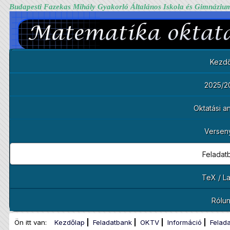
Budapesti Fazekas Mihály Gyakorló Általános Iskola és Gimnáziu
Kezdő
2025/2
Oktatási 
Versen
Feladat
TeX / L
Rólu
Ön itt van:
Kezdőlap
Feladatbank
OKTV
Információ
Felad