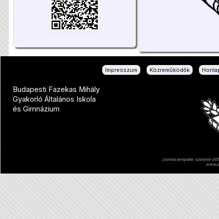
|
|
Impresszum
Közreműködők
Honlap
Budapesti Fazekas Mihály
Gyakorló Általános Iskola
és Gimnázium
Joomla template: szsnjm4-001 
www.sz