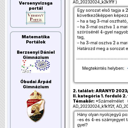
AD_20232024_k2k1f1f )
Versenyvizsga
portál
Egy sorozat első tagja a
következőképpen képezz
3
– ha a tag
-mal osztható,
3
1
– ha
-mal osztva
a mar
4
szörösénél
-gyel nagyo
Matematika
tag,
3
2
Portálok
– ha
-mal osztva
a mar
Határozd meg a sorozat 
Berzsenyi Dániel
Gimnázium
Megtekintés helyben:
Óbudai Árpád
Gimnázium
2. találat: ARANYD 2023
II. kategória 1. forduló 2.
Témakör:
*Számelmélet (
AD_20232024_k1k1f2f, AD_20
Hány olyan nyolcjegyű po
4
-es és
-es számjegyet t
gyel?