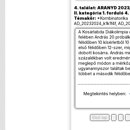
4. találat: ARANYD 2023
II. kategória 1. forduló 4
Témakör:
*Kombinatorika 
AD_20232024_k1k1f4f, AD_20
A Kosárlabda Diákolimpia
felében András 20 próbál
félidőben 10 kísérletből 1
első félidőben 12-szer, m
dobott kosárra. András m
százalékban volt eredmén
meglepő módon a mérkőz
ugyanannyiszor találtak be
többet a második félidőbe
Megtekintés helyben:
Első lap