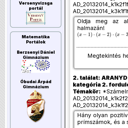
Versenyvizsga
AD_20132014_k1k2f1f
portál
AD_20132014_k3k1f1f
Oldja meg az al
halmazán!
(
x
−
1
)
⋅
(
x
−
2
)
⋅
(
x
−
3
)
⋅
(
x
−
Matematika
Portálok
Berzsenyi Dániel
Megtekintés h
Gimnázium
2. találat: ARANYD 
Óbudai Árpád
kategória 2. forduló
Gimnázium
Témakör:
*Számelmé
AD_20132014_k1k2f2
AD_20132014_k3k1f2
Hány olyan pozití
prímszámok, és a 