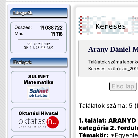
Látogatók
Összes:
14 088 722
Mai:
14 715
216.73.216.232
Arany Dániel 
(IP: 216.73.216.232)
Találatok száma laponk
Honlapok
Keresési szűrő: ad_201
SULINET
Matematika
Első lap
Találatok száma: 5 (li
Oktatási Hivatal
1. találat: ARANYD 
kategória 2. forduló
Témakör:
*Egyenlet