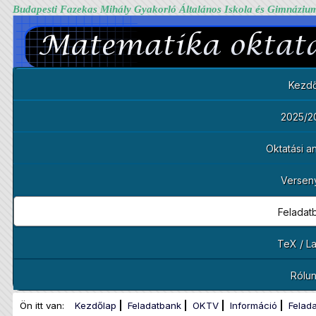
Budapesti Fazekas Mihály Gyakorló Általános Iskola és Gimnáziu
Kezdő
2025/2
Oktatási 
Versen
Feladat
TeX / L
Rólu
Ön itt van:
Kezdőlap
Feladatbank
OKTV
Információ
Felad