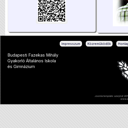
|
|
Impresszum
Közreműködők
Honlap
Budapesti Fazekas Mihály
Gyakorló Általános Iskola
és Gimnázium
Joomla template: szsnjm4-001 
www.sz