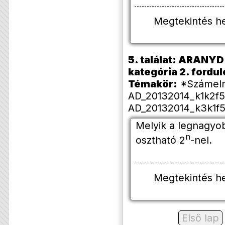
Megtekintés h
5. találat: ARANYD 
kategória 2. forduló
Témakör:
*Számelmé
AD_20132014_k1k2f5
AD_20132014_k3k1f5
Melyik a legnagyo
n
osztható 2
-nel.
Megtekintés h
Első lap