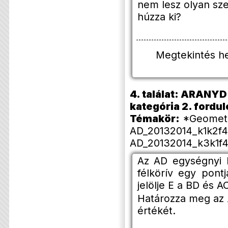
nem lesz olyan sze
húzza ki?
Megtekintés h
4. találat: ARANYD 
kategória 2. forduló
Témakör:
*Geometri
AD_20132014_k1k2f4
AD_20132014_k3k1f4
Az AD egységnyi h
félkörív egy pont
jelölje E a BD és 
Határozza meg az
értékét.