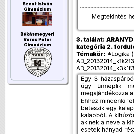
Szent István
Gimnázium
Megtekintés h
Békásmegyeri
3. találat: ARANYD 
Veres Péter
Gimnázium
kategória 2. forduló
Témakör:
*Logika (
AD_20132014_k1k2f3
AD_20132014_k3k1f3
Egy 3 házaspárból
úgy ünneplik m
megajándékozza a t
Ehhez mindenki fel
beteszik egy kala
kalapból. A kihúzó
akinek a neve a ki
esetek hányad rész