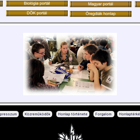
|
|
|
|
mpresszum
Közreműködők
Honlap története
Forgalom
Honlaptérk