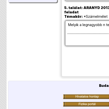
5. találat: ARANYD 2013/
feladat
Témakör:
*Számelmélet (
Melyik a legnagyobb n 
Buda