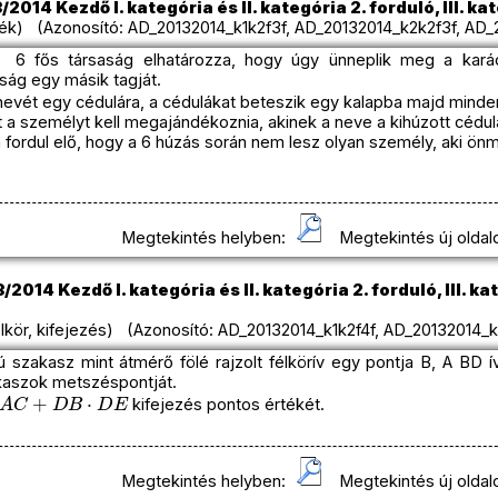
2014 Kezdő I. kategória és II. kategória 2. forduló, III. kat
ék) (Azonosító: AD_20132014_k1k2f3f, AD_20132014_k2k2f3f, AD_2
ó 6 fős társaság elhatározza, hogy úgy ünneplik meg a kará
ág egy másik tagját.
 nevét egy cédulára, a cédulákat beteszik egy kalapba majd minde
t a személyt kell megajándékoznia, akinek a neve a kihúzott cédu
fordul elő, hogy a 6 húzás során nem lesz olyan személy, aki ön
Megtekintés helyben:
Megtekintés új oldal
2014 Kezdő I. kategória és II. kategória 2. forduló, III. kat
kör, kifejezés) (Azonosító: AD_20132014_k1k2f4f, AD_20132014_k
szakasz mint átmérő fölé rajzolt félkörív egy pontja B, A BD í
akaszok metszéspontját.
A
C
+
D
B
⋅
D
E
kifejezés pontos értékét.
Megtekintés helyben:
Megtekintés új oldal