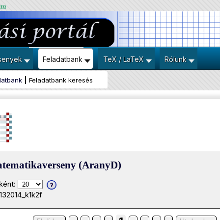
um
senyek
Feladatbank
TeX / LaTeX
Rólunk
datbank
Feladatbank keresés
atematikaverseny (AranyD)
ként:
132014_k1k2f