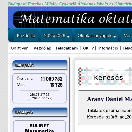
Budapesti Fazekas Mihály Gyakorló Általános Iskola és Gimnázi
Kezdőlap
2025/2026
Oktatási anyagok
Ver
Ön itt van:
Kezdőlap
Feladatbank
OKTV
Információ
Fela
Látogatók
Összes:
14 089 732
Mai:
15 725
216.73.217.22
Arany Dániel M
(IP: 216.73.217.22)
Találatok száma lapon
Honlapok
Keresési szűrő: ad_20
SULINET
Matematika