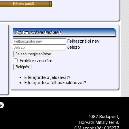
Bejelentkezés cikkíróknak
Felhasználói név
Jelszó
Jelszó megjelenítése
Emlékezzen rám
Belépés
Elfelejtette a jelszavát?
Elfelejtette a felhasználónevét?
ép
1082 Budapest,
Horváth Mihály tér 8.
OM azonosító: 035277