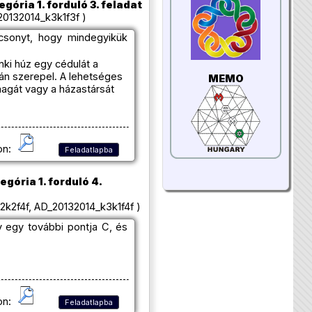
egória 1. forduló 3. feladat
0132014_k3k1f3f )
csonyt, hogy mindegyikük
nki húz egy cédulát a
lán szerepel. A lehetséges
MEMO
magát vagy a házastársát
on:
Feladatlapba
egória 1. forduló 4.
2k2f4f, AD_20132014_k3k1f4f )
v egy további pontja C, és
on:
Feladatlapba