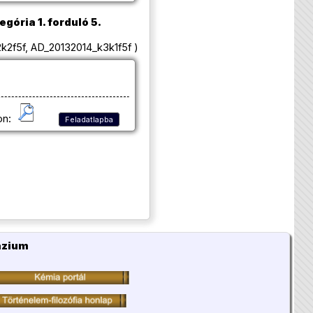
egória 1. forduló 5.
2f5f, AD_20132014_k3k1f5f )
on:
Feladatlapba
ázium