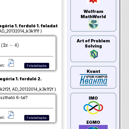
Wolfram
MathWorld
egória 1. forduló 1. feladat
AD_20132014_k3k1f1f )
Art of Problem
Solving
on:
Feladatlapba
Kvant
egória 1. forduló 2.
2f2f, AD_20132014_k3k1f2f )
sztható 6-tal?
IMO
on:
Feladatlapba
EGMO