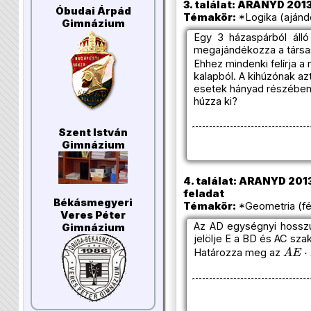
3. találat: ARANYD 2013/
Óbudai Árpád
Témakör:
*Logika (ajánd
Gimnázium
Egy 3 házaspárból áll
megajándékozza a társas
Ehhez mindenki felírja a
kalapból. A kihúzónak az
esetek hányad részében 
húzza ki?
Szent István
Gimnázium
4. találat: ARANYD 2013/
feladat
Békásmegyeri
Témakör:
*Geometria (fél
Veres Péter
Az AD egységnyi hosszú 
Gimnázium
jelölje E a BD és AC sz
A
E
⋅
Határozza meg az