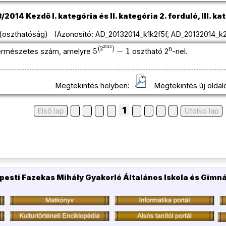
2014 Kezdő I. kategória és II. kategória 2. forduló, III. kat
oszthatóság) (Azonosító: AD_20132014_k1k2f5f, AD_20132014_k2k
5
(
2
2013
)
−
1
n
természetes szám, amelyre
osztható 2
-nel.
Megtekintés helyben:
Megtekintés új oldal
1
Első lap
Utolso lap
pesti Fazekas Mihály Gyakorló Általános Iskola és Gimn