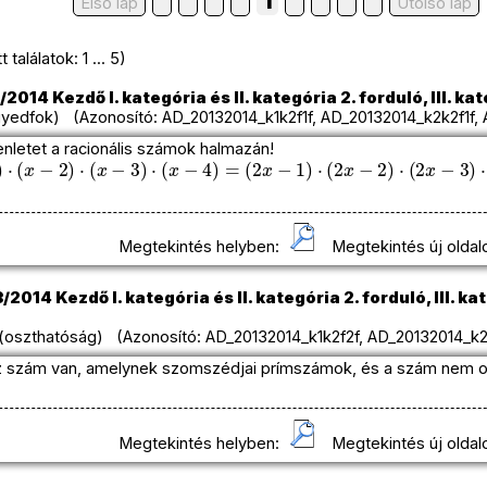
1
Első lap
Utolso lap
találatok: 1 ... 5)
014 Kezdő I. kategória és II. kategória 2. forduló, III. kat
yedfok) (Azonosító: AD_20132014_k1k2f1f, AD_20132014_k2k2f1f, 
nletet a racionális számok halmazán!
(
x
−
2
)
⋅
(
x
−
3
)
⋅
(
x
−
4
)
=
(
2
x
−
1
)
⋅
(
2
x
−
2
)
⋅
(
2
x
−
3
)
⋅
(
2
x
−
4
)
Megtekintés helyben:
Megtekintés új oldal
2014 Kezdő I. kategória és II. kategória 2. forduló, III. kat
oszthatóság) (Azonosító: AD_20132014_k1k2f2f, AD_20132014_k2k
z szám van, amelynek szomszédjai prímszámok, és a szám nem o
Megtekintés helyben:
Megtekintés új oldal