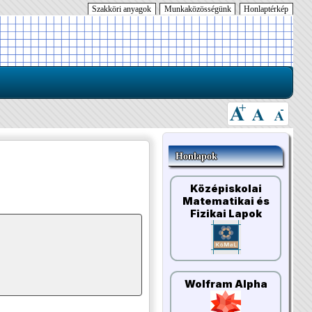
Szakköri anyagok
Munkaközösségünk
Honlaptérkép
Honlapok
Középiskolai
Matematikai és
Fizikai Lapok
Wolfram Alpha