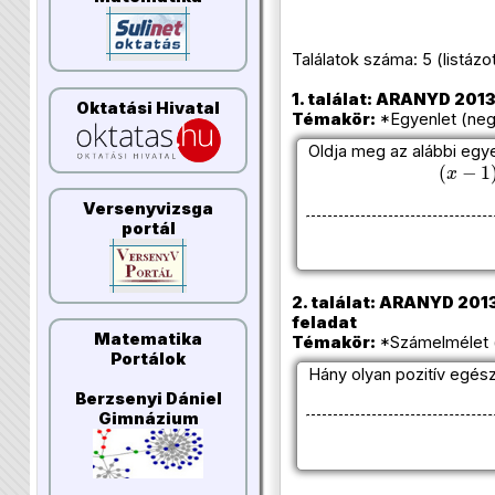
Találatok száma: 5 (listázott 
1. találat: ARANYD 2013/2
Oktatási Hivatal
Témakör:
*Egyenlet (neg
Oldja meg az alábbi egye
(
x
−
1
)
⋅
Versenyvizsga
portál
2. találat: ARANYD 2013/
feladat
Matematika
Témakör:
*Számelmélet (
Portálok
Hány olyan pozitív egés
Berzsenyi Dániel
Gimnázium