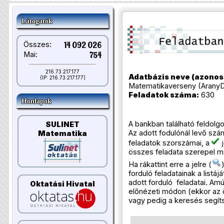
Látogatók
Összes:
14 092 026
Mai:
754
216.73.217.177
Adatbázis neve (azonosí
(IP: 216.73.217.177)
Matematikaverseny (Arany
Feladatok száma:
630
Honlapok
A bankban található feldolgozo
SULINET
Az adott fodulónál levő szá
Matematika
feladatok szorszámai, a
j
összes feladata szerepel m
Ha rákattint erre a jelre (
forduló feladatainak a listáj
adott forduló feladatai. Am
Oktatási Hivatal
előnézeti módon (ekkor az
vagy pedig a keresés segít