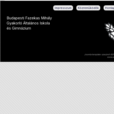
|
|
Impresszum
Közreműködők
Honlap
Budapesti Fazekas Mihály
Gyakorló Általános Iskola
és Gimnázium
Joomla template: szsnjm4-001 
www.sz