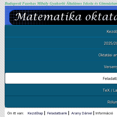
Budapesti Fazekas Mihály Gyakorló Általános Iskola és Gimnáziu
Kezdő
2025/2
Oktatási 
Versen
Feladat
TeX / L
Rólu
Ön itt van:
Kezdőlap
Feladatbank
Arany Dániel
Információ