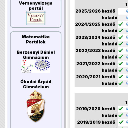
Versenyvizsga
1
portál
2025/2026
kezdő
haladó
2024/2025
kezdő
haladó
Matematika
2023/2024
kezdő
Portálok
haladó
2022/2023
kezdő
Berzsenyi Dániel
haladó
Gimnázium
2021/2022
kezdő
haladó
2020/2021
kezdő
Óbudai Árpád
haladó
Gimnázium
1
2019/2020
kezdő
haladó
2018/2019
kezdő