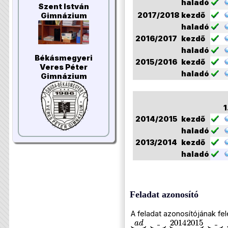
haladó
Szent István
2017/2018
kezdő
Gimnázium
haladó
2016/2017
kezdő
haladó
Békásmegyeri
2015/2016
kezdő
Veres Péter
haladó
Gimnázium
1
2014/2015
kezdő
haladó
2013/2014
kezdő
haladó
Feladat azonosító
A feladat azonosítójának fel