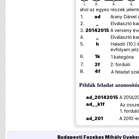
ahol az egyes részek jelent
1.
ad
Arany Dániel 
2.
_
Elválasztó ka
3.
20142015
A verseny év
4.
_
Elválasztó ka
5.
h
Haladó (10.) 
évfolyam jel
6.
1k
1 kategória
7.
2f
2. forduló
8.
4f
A feladat sz
Példák feladat azonosító
ad_20142015
A 2014/2
ad_ _k1f
Az össze
1. fordul
ad_201
A 2010-es
Budapesti Fazekas Mihály Gyakor