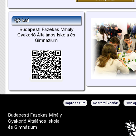
QR kód
Budapesti Fazekas Mihály
Gyakorló Általános Iskola és
Gimnázium
|
|
Impresszum
Közreműködők
Honlap
Budapesti Fazekas Mihály
Gyakorló Általános Iskola
és Gimnázium