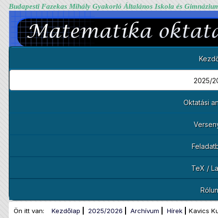
Budapesti Fazekas Mihály Gyakorló Általános Iskola és Gimnáziu
Kezdő
2025/2
Oktatási 
Versen
Feladat
TeX / L
Rólu
Ön itt van:
Kezdőlap
2025/2026
Archívum
Hírek
Kavics K