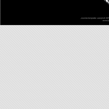
Joomla template: szsnjm4-001 
www.sz