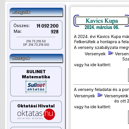
Látogatók
Összes:
14 092 200
Mai:
928
A 2024. évi Kavics Kupa már
Felkerültek a honlapra a fe
216.73.216.50
(IP: 216.73.216.50)
A verseny szabályzata megv
Versenyek
Versen
Honlapok
Sza
vagy ha ide kattint:
SULINET
Matematika
A verseny feladatai és a p
Versenyek
Versenyein
és ott 
Oktatási Hivatal
vagy ha ide kattint: