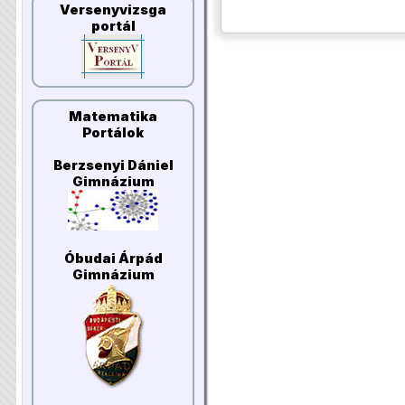
Versenyvizsga
portál
Matematika
Portálok
Berzsenyi Dániel
Gimnázium
Óbudai Árpád
Gimnázium