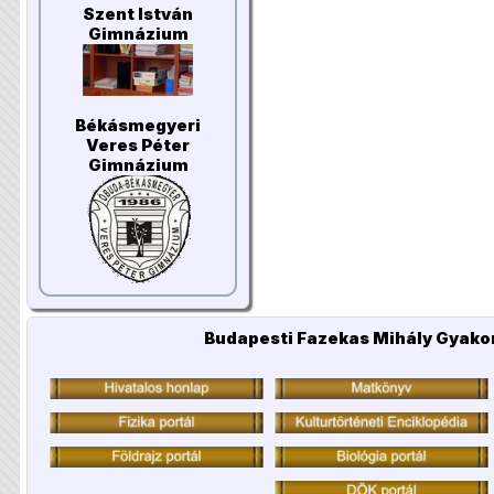
Szent István
Gimnázium
Békásmegyeri
Veres Péter
Gimnázium
Budapesti Fazekas Mihály Gyakor