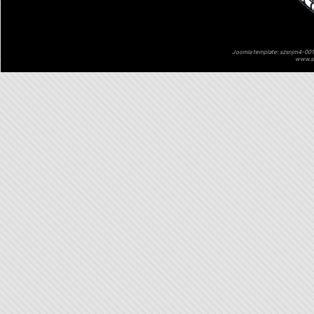
Joomla template: szsnjm4-001 
www.sz