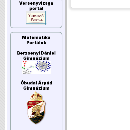
Versenyvizsga
portál
Matematika
Portálok
Berzsenyi Dániel
Gimnázium
Óbudai Árpád
Gimnázium