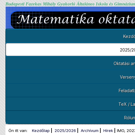
Budapesti Fazekas Mihály Gyakorló Általános Iskola és Gimnáziu
Kezdő
2025/2
Oktatási 
Versen
Feladat
TeX / L
Rólu
Ön itt van:
Kezdőlap
2025/2026
Archívum
Hírek
IMO, 202