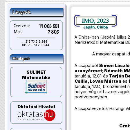
Látogatók
Összes:
14 065 651
Mai:
7 805
A Chiba-ban (Japán) július 
Nemzetközi Matematikai Diá
216.73.216.244
(IP: 216.73.216.244)
A magyar csapat idé
Honlapok
A csapatból
Simon László
aranyérmet
;
Németh Má
SULINET
tanulója, 12.C) és
Tarján B
Matematika
Csilla, Lovas Márton
és
tanulója, 12.C) bronzérmet 
helyen végzett az országok
pontversenyben.
Oktatási Hivatal
A csapatvezetők Harangi Vi
Grat