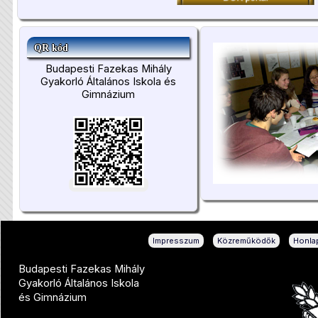
QR kód
Budapesti Fazekas Mihály
Gyakorló Általános Iskola és
Gimnázium
|
|
Impresszum
Közreműködők
Honlap
Budapesti Fazekas Mihály
Gyakorló Általános Iskola
és Gimnázium