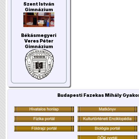
Szent István
Gimnázium
Békásmegyeri
Veres Péter
Gimnázium
Budapesti Fazekas Mihály Gyakor