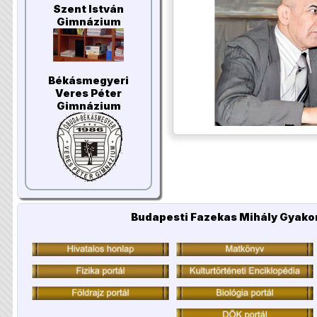
Szent István
Gimnázium
Békásmegyeri
Veres Péter
Gimnázium
Budapesti Fazekas Mihály Gyakor