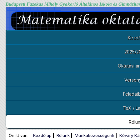
Budapesti Fazekas Mihály Gyakorló Általános Iskola és Gimnáziu
Kezdő
2025/2
Oktatási 
Versen
Feladat
TeX / L
Rólu
Ön itt van:
Kezdőlap
Rólunk
Munkaközösségünk
Kőváry Ká