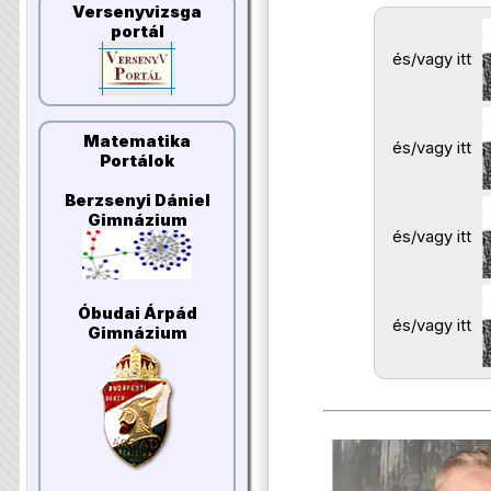
Versenyvizsga
portál
és/vagy itt
Matematika
és/vagy itt
Portálok
Berzsenyi Dániel
Gimnázium
és/vagy itt
Óbudai Árpád
és/vagy itt
Gimnázium