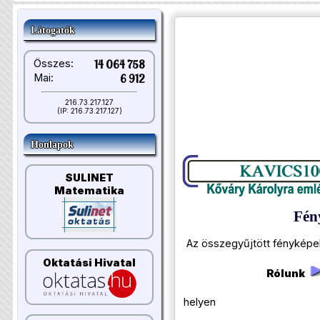
Látogatók
Összes:
14 064 758
Mai:
6 912
216.73.217.127
(IP: 216.73.217.127)
Honlapok
SULINET
Matematika
Fén
Az összegyűjtött fényképek
Oktatási Hivatal
Rólunk
helyen