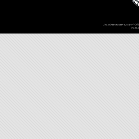
Joomla template: szsnjm4-001 
www.sz