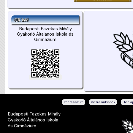
QR kód
Budapesti Fazekas Mihály
Gyakorló Általános Iskola és
Gimnázium
|
|
Impresszum
Közreműködők
Honlap
Budapesti Fazekas Mihály
Gyakorló Általános Iskola
és Gimnázium