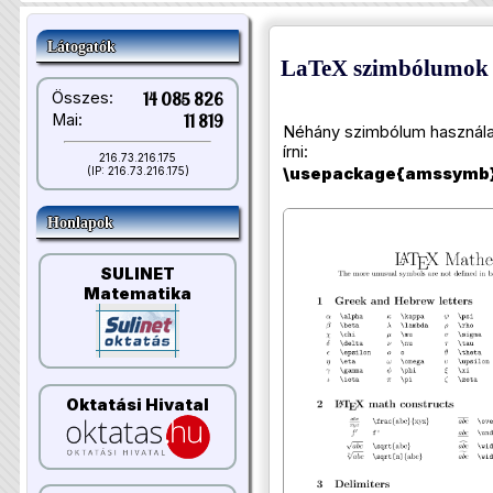
Látogatók
LaTeX szimbólumok
Összes:
14 085 826
Mai:
11 819
Néhány szimbólum használa
írni:
216.73.216.175
\usepackage{amssymb
(IP: 216.73.216.175)
Honlapok
SULINET
Matematika
Oktatási Hivatal