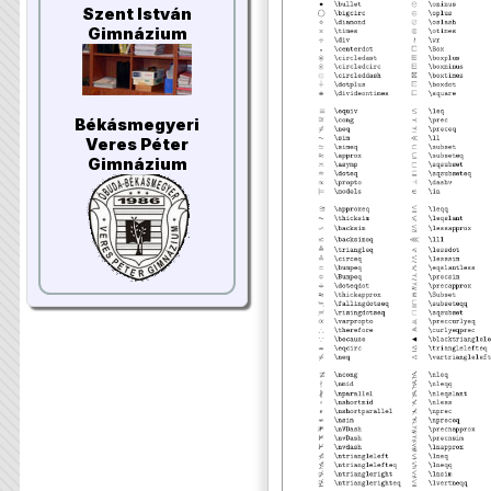
Szent István
Gimnázium
Békásmegyeri
Veres Péter
Gimnázium