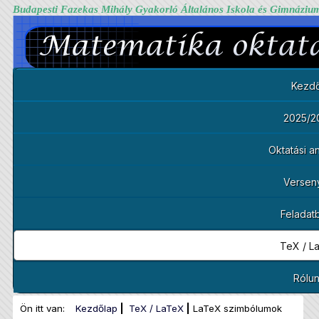
Budapesti Fazekas Mihály Gyakorló Általános Iskola és Gimnáziu
Kezdő
2025/2
Oktatási 
Versen
Feladat
TeX / L
Rólu
Ön itt van:
Kezdőlap
TeX / LaTeX
LaTeX szimbólumok