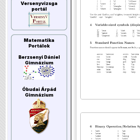
Versenyvizsga
portál
Matematika
Portálok
Berzsenyi Dániel
Gimnázium
Óbudai Árpád
Gimnázium