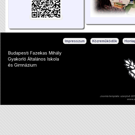
|
|
Impresszum
Közreműködők
Honlap
Budapesti Fazekas Mihály
Gyakorló Általános Iskola
és Gimnázium
Joomla template: szsnjm4-001 
www.sz