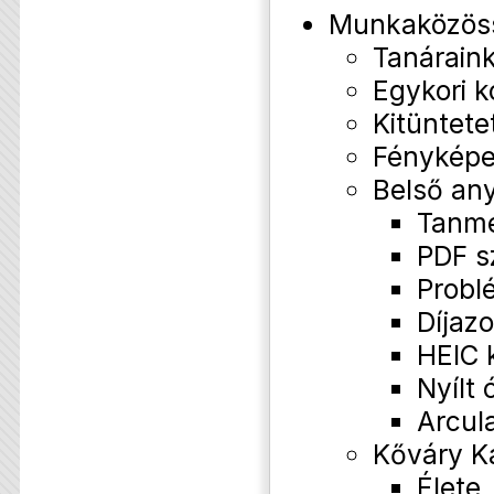
Munkaközös
Tanárain
Egykori k
Kitüntete
Fényképe
Belső an
Tanm
PDF s
Probl
Díjazo
HEIC 
Nyílt 
Arcul
Kőváry K
Élete