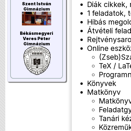
Diák cikkek
Szent István
Gimnázium
1 feladatok,
Hibás megol
Átvételi fela
Békásmegyeri
Rejtvénysar
Veres Péter
Gimnázium
Online eszk
(Zseb)Sz
TeX / La
Programny
Könyvek
Matkönyv
Matkönyv
Feladatg
Tanári ké
Közremű