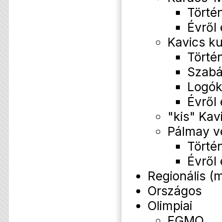
Törté
Évről
Kavics k
Törté
Szabá
Logó
Évről
"kis" Kav
Pálmay v
Törté
Évről
Regionális (
Országos
Olimpiai
EGMO