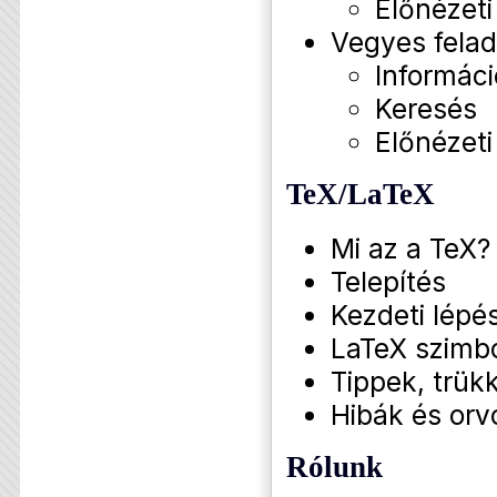
Előnézeti
Vegyes fela
Informáci
Keresés
Előnézeti
TeX/LaTeX
Mi az a TeX?
Telepítés
Kezdeti lépé
LaTeX szimb
Tippek, trükk
Hibák és orv
Rólunk