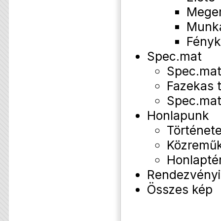
Mege
Munk
Fényk
Spec.mat
Spec.mat
Fazekas 
Spec.mat
Honlapunk
Történet
Közremű
Honlapté
Rendezvényi
Összes kép