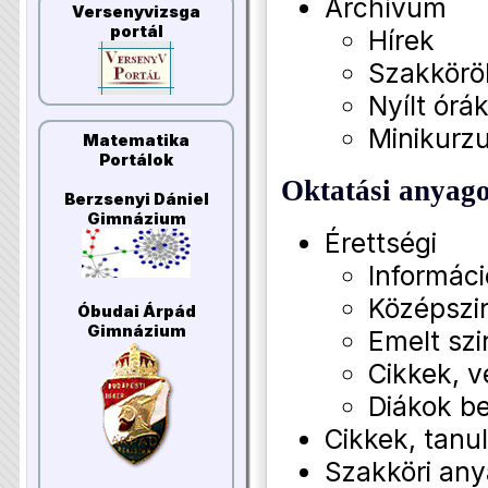
Archívum
Versenyvizsga
portál
Hírek
Szakkörö
Nyílt órá
Minikurz
Matematika
Portálok
Oktatási anyag
Berzsenyi Dániel
Gimnázium
Érettségi
Informác
Középszin
Óbudai Árpád
Gimnázium
Emelt szi
Cikkek, 
Diákok b
Cikkek, tan
Szakköri an