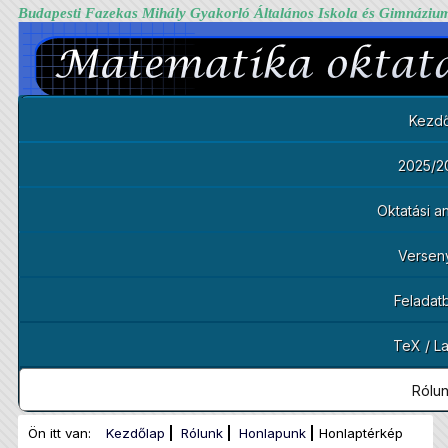
Budapesti Fazekas Mihály Gyakorló Általános Iskola és Gimnáziu
Kezdő
2025/2
Oktatási 
Versen
Feladat
TeX / L
Rólu
Ön itt van:
Kezdőlap
Rólunk
Honlapunk
Honlaptérkép