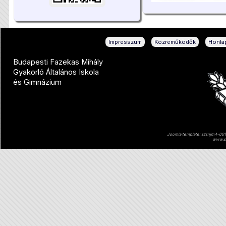
|
|
Impresszum
Közreműködők
Honlap
Budapesti Fazekas Mihály
Gyakorló Általános Iskola
és Gimnázium
Joomla template: szsnjm4-001 
www.sz