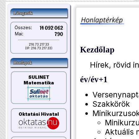
Látogatók
Összes:
14 092 062
Mai:
790
216.73.217.33
Kezdőlap
(IP: 216.73.217.33)
Hírek, rövid i
Honlapok
SULINET
év/év+1
Matematika
Versenynapt
Szakkörök
Minikurzuso
Oktatási Hivatal
Minikurzu
Aktuális 