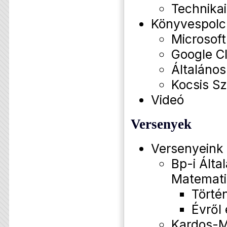
Technikai
Könyvespolc
Microsof
Google C
Általános
Kocsis Sz
Videó
Versenyek
Versenyeink
Bp-i Által
Matemati
Törté
Évről
Kardos-M