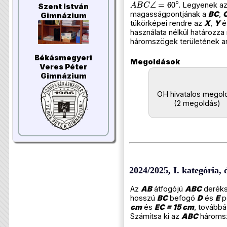
. Legyenek a
Szent István
magasságpontjának a
BC
,
Gimnázium
tükörképei rendre az
X
,
Y
é
használata nélkül határozz
háromszögek területének ar
Békásmegyeri
Megoldások
Veres Péter
Gimnázium
OH hivatalos megol
(2 megoldás)
2024/2025, I. kategória, 
Az
AB
átfogójú
ABC
deréks
hosszú
BC
befogó
D
és
E
p
cm
és
EC = 15 cm
, tovább
Számítsa ki az
ABC
háromsz