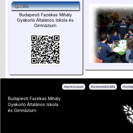
QR kód
Budapesti Fazekas Mihály
Gyakorló Általános Iskola és
Gimnázium
|
|
Impresszum
Közreműködők
Honlap
Budapesti Fazekas Mihály
Gyakorló Általános Iskola
és Gimnázium