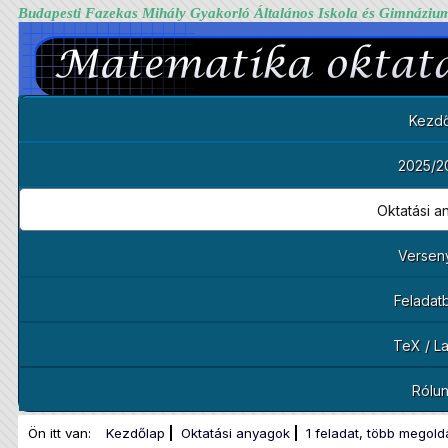
Budapesti Fazekas Mihály Gyakorló Általános Iskola és Gimnáziu
Kezdő
2025/2
Oktatási 
Versen
Feladat
TeX / L
Rólu
Ön itt van:
Kezdőlap
Oktatási anyagok
1 feladat, több megold