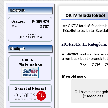
Látogatók
Összes:
14 094 979
Az OKTV forduló feladataib
Mai:
3 707
Készítette és leírta: Szolda
216.73.216.250
(IP: 216.73.216.250)
2014/2015, II. kategória, 
Honlapok
Az
ABCD
rombusz hegyes
a rombusz beírt körének te
SULINET
Matematika
Megoldások
Oktatási Hivatal
OH hivatalos megol
(2 megoldás)