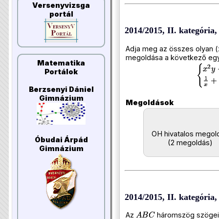
Versenyvizsga
portál
2014/2015, II. kategória, 
Adja meg az összes olyan (
megoldása a következő egy
Matematika
Portálok
Berzsenyi Dániel
Gimnázium
Megoldások
OH hivatalos megol
Óbudai Árpád
(2 megoldás)
Gimnázium
2014/2015, II. kategória, 
Az
háromszög szöge