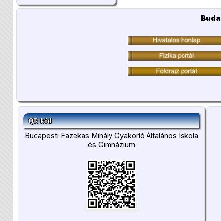
Buda
QR kód
Budapesti Fazekas Mihály Gyakorló Általános Iskola
és Gimnázium