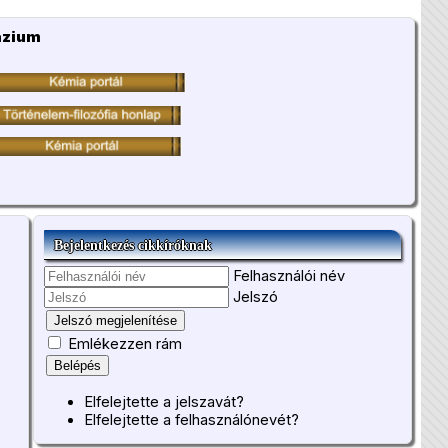
ázium
Bejelentkezés cikkíróknak
Felhasználói név
Jelszó
Jelszó megjelenítése
Emlékezzen rám
Belépés
Elfelejtette a jelszavát?
Elfelejtette a felhasználónevét?