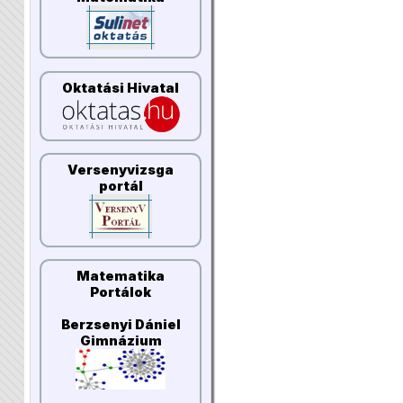
Oktatási Hivatal
Versenyvizsga
portál
Matematika
Portálok
Berzsenyi Dániel
Gimnázium