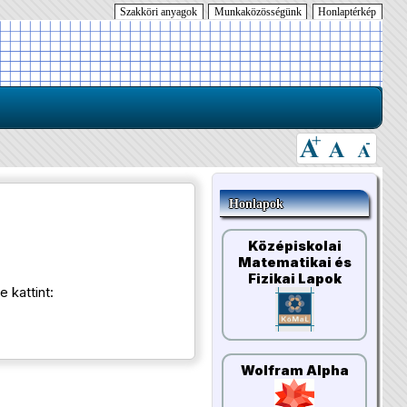
Szakköri anyagok
Munkaközösségünk
Honlaptérkép
Honlapok
Középiskolai
Matematikai és
Fizikai Lapok
 kattint:
Wolfram Alpha