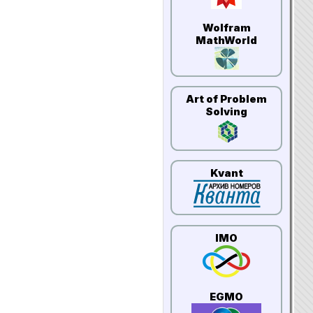
Wolfram
MathWorld
Art of Problem
Solving
Kvant
IMO
EGMO