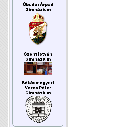
Óbudai Árpád
Gimnázium
Szent István
Gimnázium
Békásmegyeri
Veres Péter
Gimnázium