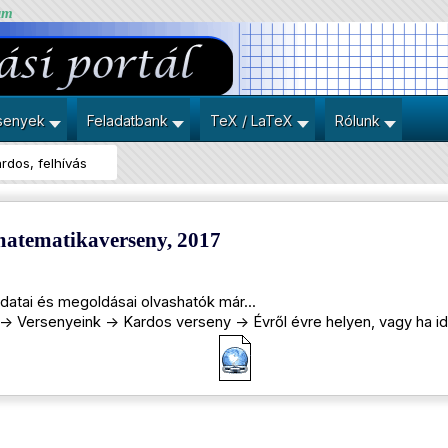
um
senyek
Feladatbank
TeX / LaTeX
Rólunk
rdos, felhívás
atematikaverseny, 2017
adatai és megoldásai olvashatók már...
> Versenyeink -> Kardos verseny -> Évről évre helyen, vagy ha ide