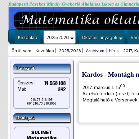
Budapesti Fazekas Mihály Gyakorló Általános Iskola és Gimnázi
Kezdőlap
2025/2026
Oktatási anyagok
Ver
Ön itt van:
Kezdőlap
2025/2026
Archívum
Hírek
2017, Ka
Látogatók
Kardos - Montágh m
Összes:
14 058 188
00
2017. március 1. 15
Mai:
342
Az első forduló (teszt) fel
Megtalálható a Versenyek -
216.73.216.195
(IP: 216.73.216.195)
Honlapok
SULINET
Matematika