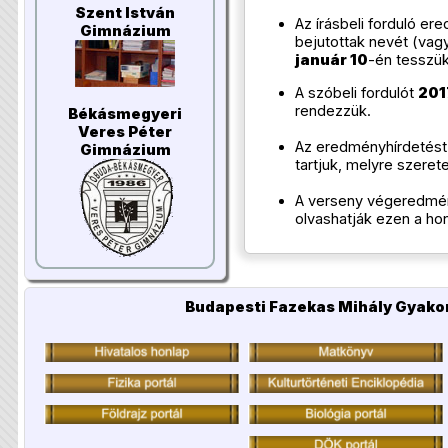
Szent István
Az írásbeli forduló er
Gimnázium
bejutottak nevét (vagy
január 10
-én tesszük
A szóbeli fordulót
201
rendezzük.
Békásmegyeri
Veres Péter
Az eredményhírdetés
Gimnázium
tartjuk, melyre szeret
A verseny végeredm
olvashatják ezen a ho
Budapesti Fazekas Mihály Gyakor