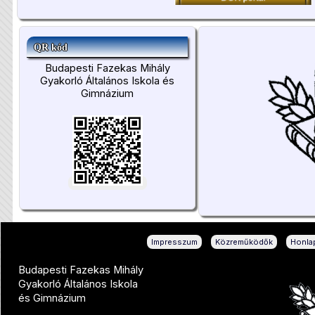
QR kód
Budapesti Fazekas Mihály
Gyakorló Általános Iskola és
Gimnázium
|
|
Impresszum
Közreműködők
Honlap
Budapesti Fazekas Mihály
Gyakorló Általános Iskola
és Gimnázium