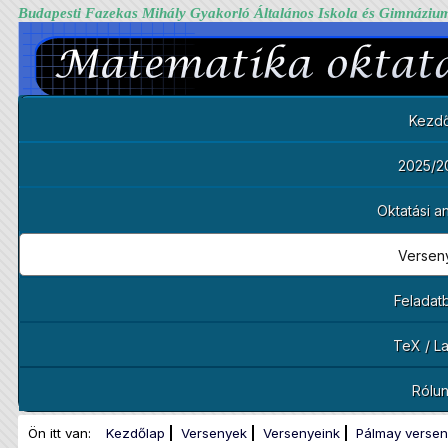
Budapesti Fazekas Mihály Gyakorló Általános Iskola és Gimnáziu
Kezdő
2025/2
Oktatási 
Versen
Feladat
TeX / L
Rólu
Ön itt van:
Kezdőlap
Versenyek
Versenyeink
Pálmay versen