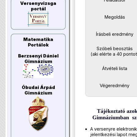
Versenyvizsga
portál
Megoldás
Írásbeli eredmény
Matematika
Portálok
Szóbeli beosztás
(aki elérte a 40 pontot
Berzsenyi Dániel
Gimnázium
Átvételi lista
Végeredmény
Óbudai Árpád
Gimnázium
Tájékoztató azok
Gimnáziumban sze
A versenyre elektronik
jelentkezési lapot megta