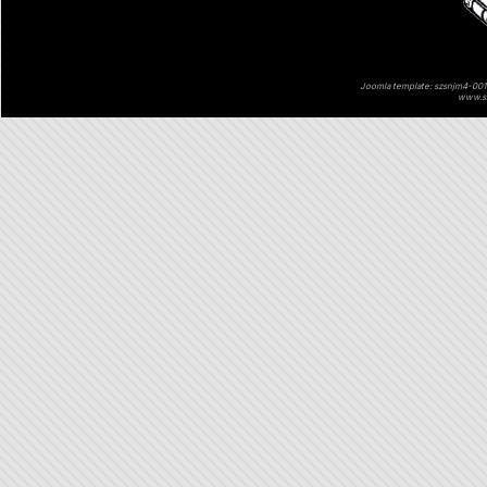
Joomla template: szsnjm4-001 
www.sz