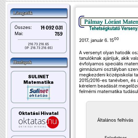
Látogatók
Összes:
14 092 031
Mai:
759
00
2017. január 6. 15
216.73.216.65
(IP: 216.73.216.65)
A versenyt olyan hatodik os
tanulóknak ajánljuk, akik va
Honlapok
évfolyamos speciális matem
gimnáziumi osztályban szer
megkezdeni középiskolai ta
SULINET
2015/2016-es tanévben, és a
Matematika
kérelem beadását megelőz
felmérni matematika tudásuk
Oktatási Hivatal
Általános felhívás
Feladatsor