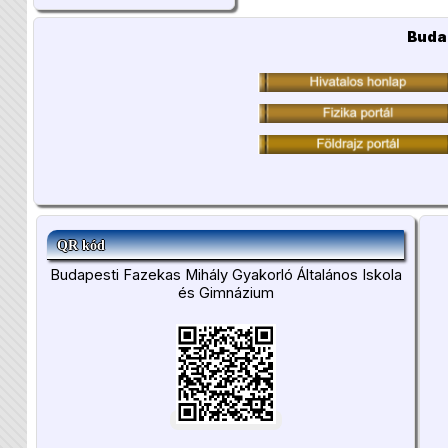
Buda
QR kód
Budapesti Fazekas Mihály Gyakorló Általános Iskola
és Gimnázium