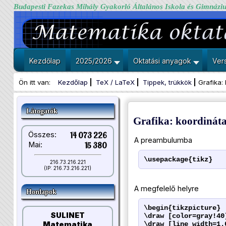
Budapesti Fazekas Mihály Gyakorló Általános Iskola és Gimnázi
Kezdőlap
2025/2026
Oktatási anyagok
Ver
Ön itt van:
Kezdőlap
TeX / LaTeX
Tippek, trükkök
Grafika:
Látogatók
Grafika: koordinát
Összes:
14 073 226
A preambulumba
Mai:
15 380
\usepackage{tikz}
216.73.216.221
(IP: 216.73.216.221)
A megfelelő helyre
Honlapok
\begin{tikzpicture}
SULINET
\draw [color=gray!40
\draw [line width=1.
Matematika