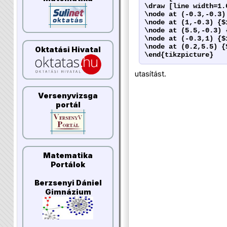
\draw [line width=1.
\node at (-0.3,-0.3)
\node at (1,-0.3) {$
\node at (5.5,-0.3) 
\node at (-0.3,1) {$
\node at (0.2,5.5) {
Oktatási Hivatal
\end{tikzpicture}
utasítást.
Versenyvizsga
portál
Matematika
Portálok
Berzsenyi Dániel
Gimnázium