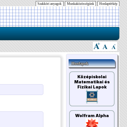
Szakköri anyagok
Munkaközösségünk
Honlaptérkép
Honlapok
Középiskolai
Matematikai és
Fizikai Lapok
Wolfram Alpha