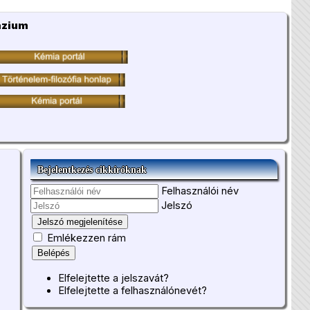
ázium
Bejelentkezés cikkíróknak
Felhasználói név
Jelszó
Jelszó megjelenítése
Emlékezzen rám
Belépés
Elfelejtette a jelszavát?
Elfelejtette a felhasználónevét?