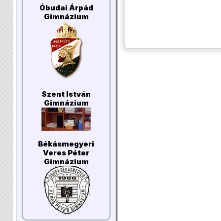
Óbudai Árpád
Gimnázium
Szent István
Gimnázium
Békásmegyeri
Veres Péter
Gimnázium