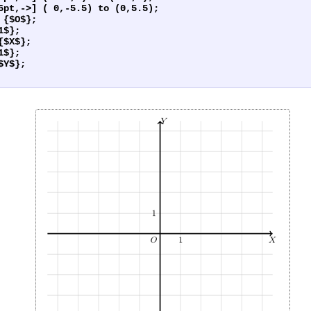
6pt,->] ( 0,-5.5) to (0,5.5);
 {$O$};
1$};
{$X$};
1$};
$Y$};