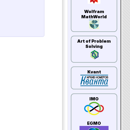
Wolfram
MathWorld
Art of Problem
Solving
Kvant
IMO
EGMO