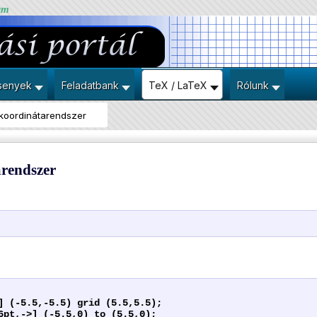
um
senyek
Feladatbank
TeX / LaTeX
Rólunk
 koordinátarendszer
arendszer
] (-5.5,-5.5) grid (5.5,5.5);
6pt,->] (-5.5,0) to (5.5,0);