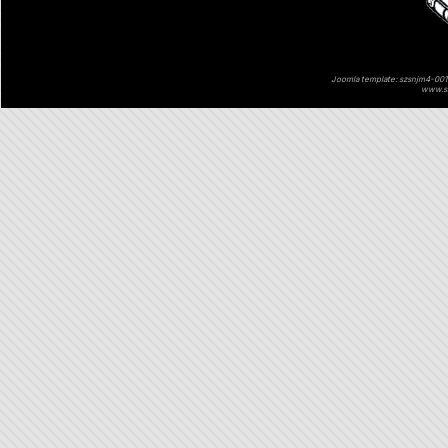
Joomla template: szsnjm4-001 
www.sz