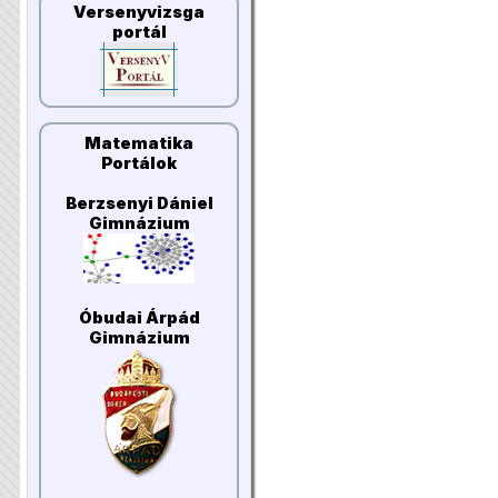
Versenyvizsga
portál
Matematika
Portálok
Berzsenyi Dániel
Gimnázium
Óbudai Árpád
Gimnázium