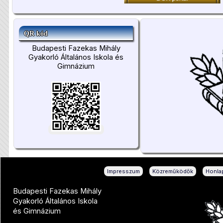
QR kód
Budapesti Fazekas Mihály
Gyakorló Általános Iskola és
Gimnázium
|
|
Impresszum
Közreműködők
Honlap
Budapesti Fazekas Mihály
Gyakorló Általános Iskola
és Gimnázium