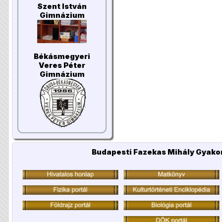
Szent István
Gimnázium
Békásmegyeri
Veres Péter
Gimnázium
Budapesti Fazekas Mihály Gyakor