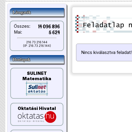
Látogatók
Összes:
14 096 896
Mai:
5 624
216.73.216.144
(IP: 216.73.216.144)
Nincs kiválasztva feladat!
Honlapok
SULINET
Matematika
Oktatási Hivatal