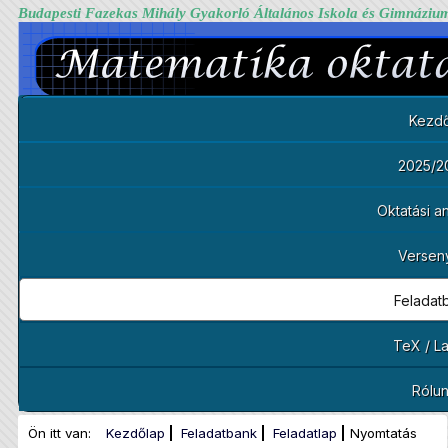
Budapesti Fazekas Mihály Gyakorló Általános Iskola és Gimnáziu
Kezdő
2025/2
Oktatási 
Versen
Feladat
TeX / L
Rólu
Ön itt van:
Kezdőlap
Feladatbank
Feladatlap
Nyomtatás