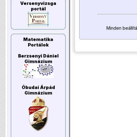
Versenyvizsga
portál
Minden beállít
Matematika
Portálok
Berzsenyi Dániel
Gimnázium
Óbudai Árpád
Gimnázium