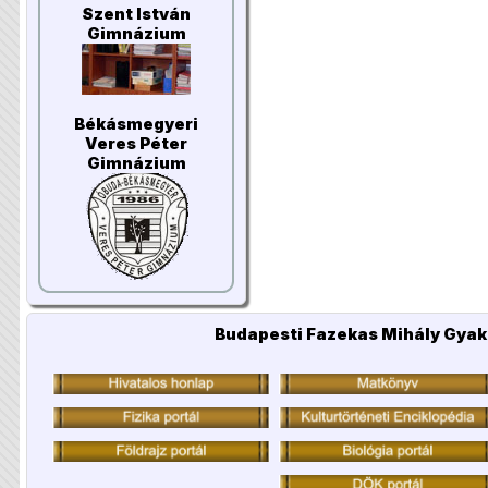
Szent István
Gimnázium
Békásmegyeri
Veres Péter
Gimnázium
Budapesti Fazekas Mihály Gyak