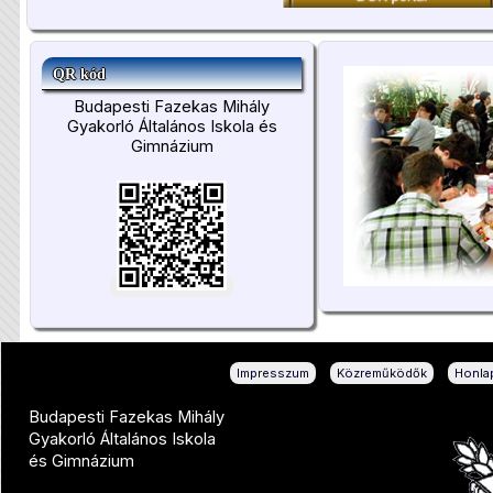
QR kód
Budapesti Fazekas Mihály
Gyakorló Általános Iskola és
Gimnázium
|
|
Impresszum
Közreműködők
Honlap
Budapesti Fazekas Mihály
Gyakorló Általános Iskola
és Gimnázium