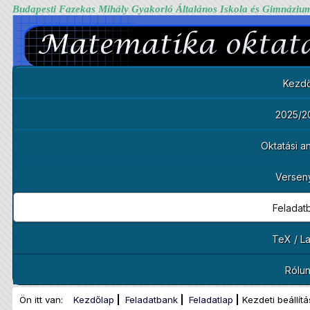
Budapesti Fazekas Mihály Gyakorló Általános Iskola és Gimnáziu
Kezdő
2025/2
Oktatási 
Versen
Feladat
TeX / L
Rólu
Ön itt van:
Kezdőlap
Feladatbank
Feladatlap
Kezdeti beállít