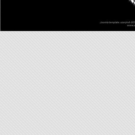
Joomla template: szsnjm4-001 
www.sz