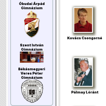
Óbudai Árpád
Gimnázium
Kovács Csongorné
Szent István
Gimnázium
Békásmegyeri
Veres Péter
Gimnázium
Pálmay Lóránt