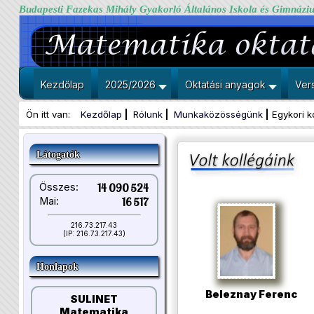
Budapesti Fazekas Mihály Gyakorló Általános Iskola és Gimnázi
Kezdőlap
2025/2026
Oktatási anyagok
Ver
Ön itt van:
Kezdőlap
Rólunk
Munkaközösségünk
Egykori k
Látogatók
Összes:
14 090 524
Mai:
16 517
216.73.217.43
(IP: 216.73.217.43)
Honlapok
Beleznay Ferenc
SULINET
Matematika