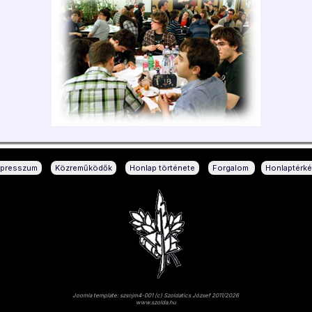
|
|
|
|
mpresszum
Közreműködők
Honlap története
Forgalom
Honlaptérk
Joomla template: szsnjm4-001 (c) Szoldatics József 2011/2026
www.szolda.hu