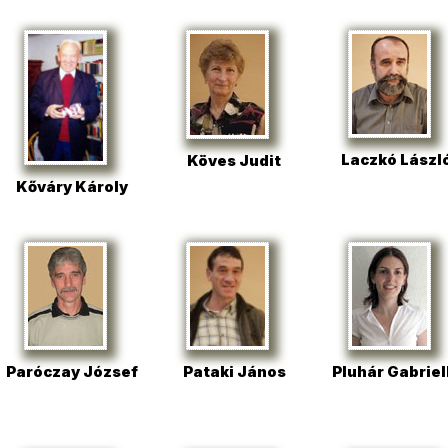
Laczkó Lászl
Köves Judit
Kőváry Károly
Paróczay József
Pataki János
Pluhár Gabriel