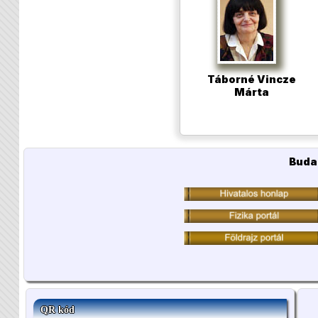
Táborné Vincze
Márta
Buda
QR kód