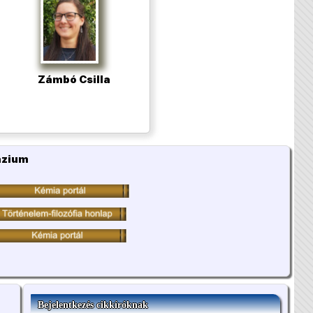
Zámbó Csilla
ázium
Bejelentkezés cikkíróknak