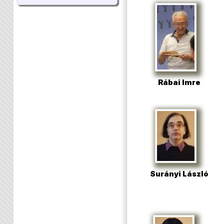
Rábai Imre
Surányi László