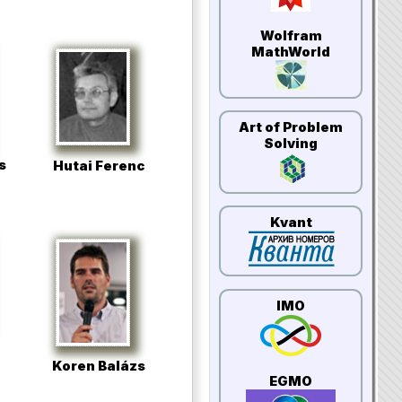
Wolfram
MathWorld
Art of Problem
Solving
s
Hutai Ferenc
Kvant
IMO
Koren Balázs
EGMO