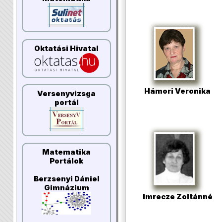
Oktatási Hivatal
Hámori Veronika
Versenyvizsga
portál
Matematika
Portálok
Berzsenyi Dániel
Gimnázium
Imrecze Zoltánné