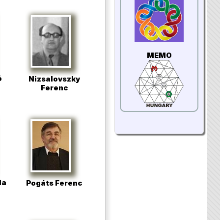
MEMO
ó
Nizsalovszky
Ferenc
la
Pogáts Ferenc