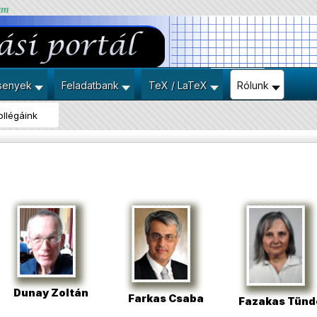
um
senyek
Feladatbank
TeX / LaTeX
Rólunk
ollégáink
Dunay Zoltán
Farkas Csaba
Fazakas Tünd