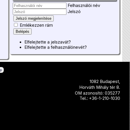
Felhasználói név
Jelszó
Jelszó megjelenítése
Emlékezzen rám
Belépés
Elfelejtette a jelszavát?
Elfelejtette a felhasználónevét?
ép
1082 Budapest,
Horváth Mihály tér 8.
OM azonosító: 035277
Tel.: +36-1-210-1030