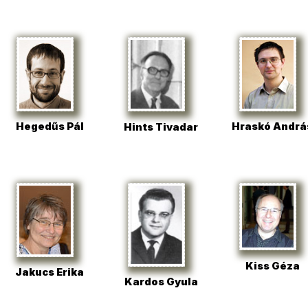
Hegedűs Pál
Hraskó Andrá
Hints Tivadar
Kiss Géza
Jakucs Erika
Kardos Gyula