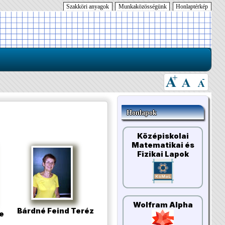
Szakköri anyagok
Munkaközösségünk
Honlaptérkép
Honlapok
Középiskolai
Matematikai és
Fizikai Lapok
Wolfram Alpha
Bárdné Feind Teréz
e