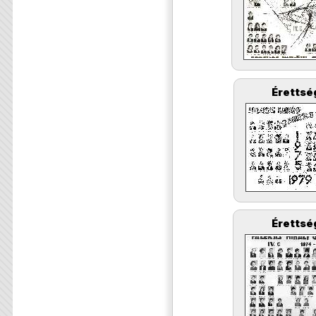
Érettsé
Érettsé