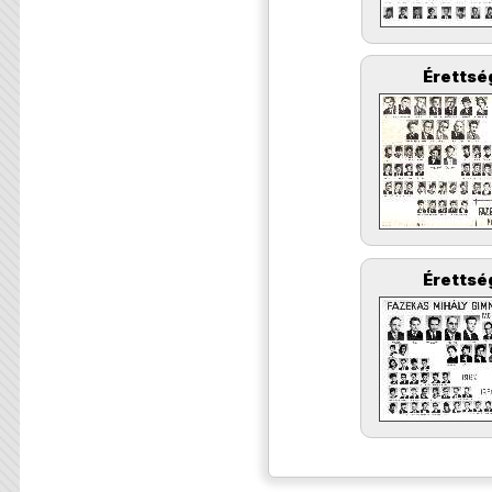
Érettsé
Érettsé