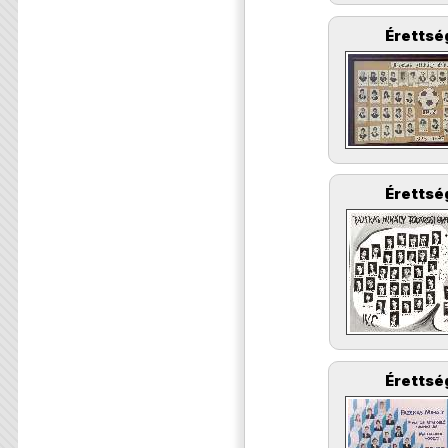
Érettsé
Érettsé
Érettsé