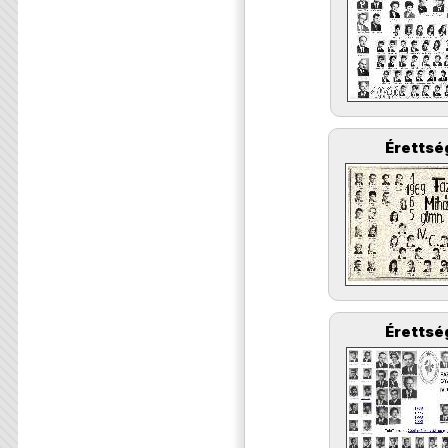
Érettsé
Érettsé