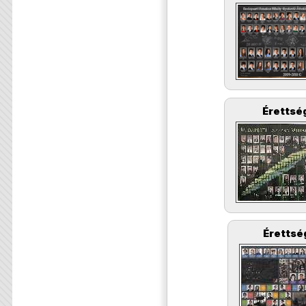
Érettség
Érettsé