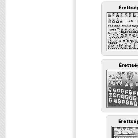
Érettsé
Érettsé
Érettség