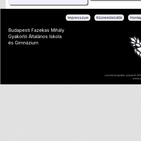
|
|
Impresszum
Közreműködők
Honlap
Budapesti Fazekas Mihály
Gyakorló Általános Iskola
és Gimnázium
Joomla template: szsnjm4-001 
www.sz