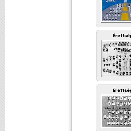
Érettsé
Érettsé