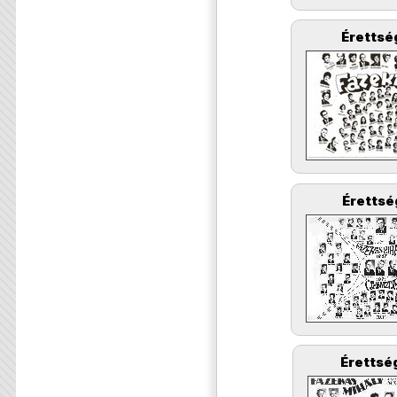
Érettsé
Érettsé
Érettség