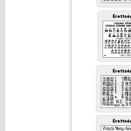
Érettsé
Érettsé
Érettsé