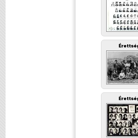
Érettsé
Érettsé