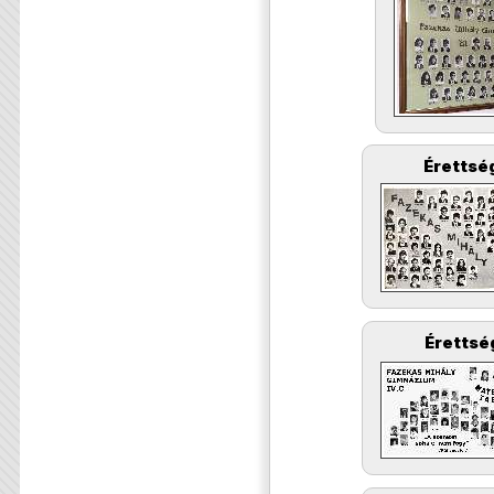
Érettség
Érettsé