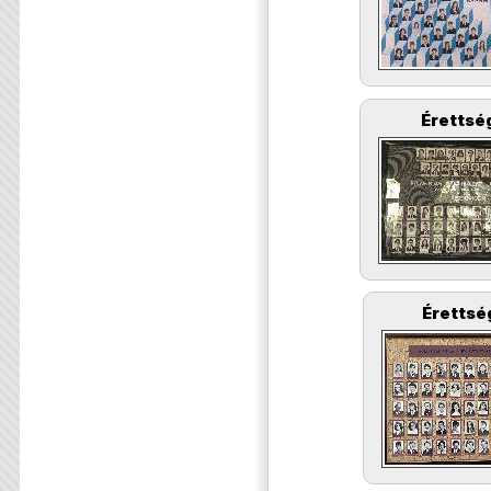
Érettség
Érettsé