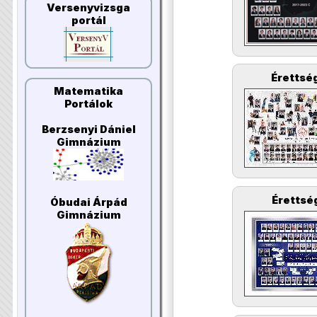
Versenyvizsga
portál
Érettség
Matematika
Portálok
Berzsenyi Dániel
Gimnázium
Érettség
Óbudai Árpád
Gimnázium