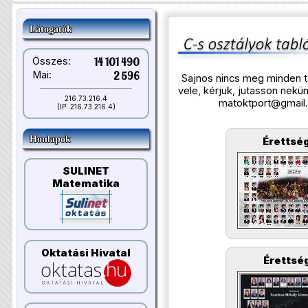
Látogatók
Összes:
14 101 490
Mai:
2 596
Sajnos nincs meg minden t
vele, kérjük, jutasson nek
216.73.216.4
matoktport@gmail
(IP: 216.73.216.4)
Honlapok
Érettség
SULINET
Matematika
Oktatási Hivatal
Érettség