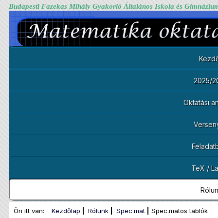
Budapesti Fazekas Mihály Gyakorló Általános Iskola és Gimnáziu
Kezdő
2025/2
Oktatási 
Versen
Feladat
TeX / L
Rólu
Ön itt van:
Kezdőlap
Rólunk
Spec.mat
Spec.matos tablók