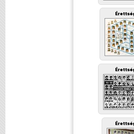
Érettsé
Érettsé
Érettsé