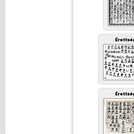
Érettsé
Érettsé