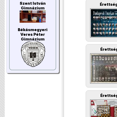
Szent István
Érettség
Gimnázium
Békásmegyeri
Veres Péter
Gimnázium
Érettség
Érettség