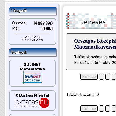
Látogatók
Összes:
14 087 890
Mai:
13 883
216.73.217.2
Országos Középis
(IP: 216.73.217.2)
Matematikavers
Honlapok
Találatok száma laponk
Keresési szűrő: oktv_20
SULINET
Matematika
Első lap
Találatok száma: 0
Oktatási Hivatal
Első lap