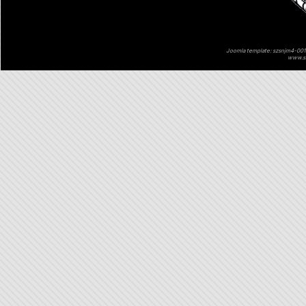
Joomla template: szsnjm4-001 
www.sz