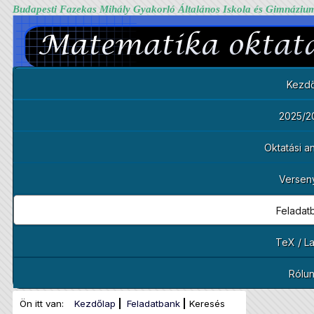
Budapesti Fazekas Mihály Gyakorló Általános Iskola és Gimnáziu
Kezdő
2025/2
Oktatási 
Versen
Feladat
TeX / L
Rólu
Ön itt van:
Kezdőlap
Feladatbank
Keresés