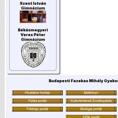
Szent István
Gimnázium
Békásmegyeri
Veres Péter
Gimnázium
Budapesti Fazekas Mihály Gyakor