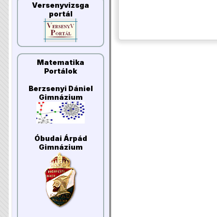
Versenyvizsga
portál
Matematika
Portálok
Berzsenyi Dániel
Gimnázium
Óbudai Árpád
Gimnázium