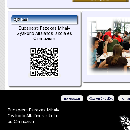
QR kód
Budapesti Fazekas Mihály
Gyakorló Általános Iskola és
Gimnázium
|
|
Impresszum
Közreműködők
Honlap
Budapesti Fazekas Mihály
Gyakorló Általános Iskola
és Gimnázium