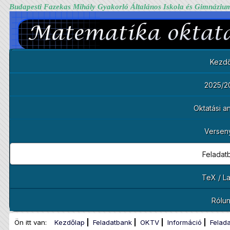
Budapesti Fazekas Mihály Gyakorló Általános Iskola és Gimnáziu
Kezdő
2025/2
Oktatási 
Versen
Feladat
TeX / L
Rólu
Ön itt van:
Kezdőlap
Feladatbank
OKTV
Információ
Felad