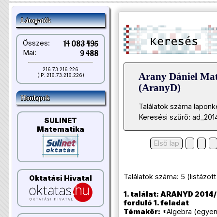
Látogatók
Összes:
14 083 495
Mai:
9 488
216.73.216.226
Arany Dániel Ma
(IP: 216.73.216.226)
(AranyD)
Honlapok
Találatok száma laponk
Keresési szűrő: ad_201
SULINET
Matematika
Első lap
Találatok száma: 5 (listázott t
Oktatási Hivatal
1. találat: ARANYD 2014/
forduló 1. feladat
Témakör:
*Algebra (egyenl