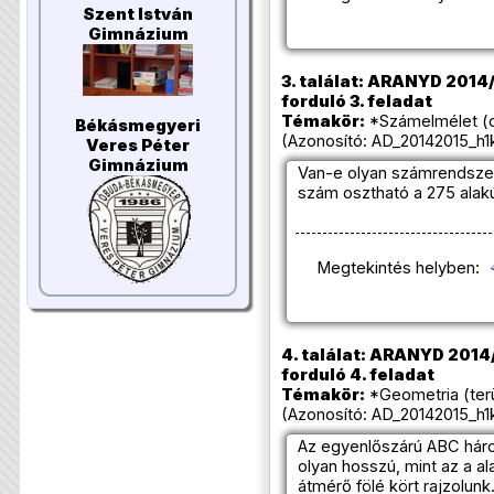
Szent István
Gimnázium
3. találat: ARANYD 2014/
forduló 3. feladat
Témakör:
*Számelmélet (
Békásmegyeri
(Azonosító: AD_20142015_h1k
Veres Péter
Gimnázium
Van-e olyan számrendszer
szám osztható a 275 ala
Megtekintés helyben:
4. találat: ARANYD 2014/
forduló 4. feladat
Témakör:
*Geometria (ter
(Azonosító: AD_20142015_h1k
Az egyenlőszárú ABC hár
olyan hosszú, mint az a al
átmérő fölé kört rajzolunk.