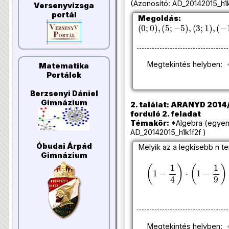
(Azonosító: AD_20142015_h1k1
Versenyvizsga
portál
Megoldás:
(
0
;
0
)
,
(
5
;
−
5
)
,
(
3
;
1
)
,
(
−
1
Megtekintés helyben:
Matematika
Portálok
Berzsenyi Dániel
Gimnázium
2. találat: ARANYD 2014/
forduló 2. feladat
Témakör:
*Algebra (egyen
AD_20142015_h1k1f2f )
Óbudai Árpád
Melyik az a legkisebb n 
Gimnázium
(
1
−
1
4
)
⋅
(
1
−
1
9
)
⋅
…
⋅
(
1
−
Megtekintés helyben: