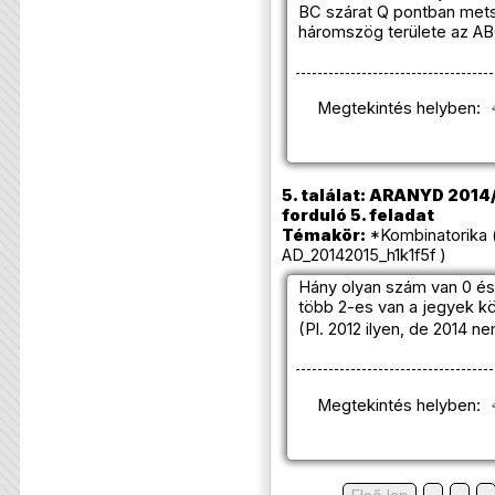
BC szárat Q pontban met
háromszög területe az A
Megtekintés helyben:
5. találat: ARANYD 2014/
forduló 5. feladat
Témakör:
*Kombinatorika 
AD_20142015_h1k1f5f )
Hány olyan szám van 0 és
több 2-es van a jegyek kö
(Pl. 2012 ilyen, de 2014 ne
Megtekintés helyben: