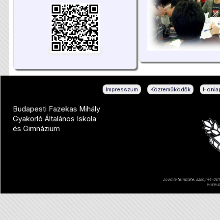
|
|
Impresszum
Közreműködők
Honlap
Budapesti Fazekas Mihály
Gyakorló Általános Iskola
és Gimnázium
Joomla template: szsnjm4-001 
www.sz