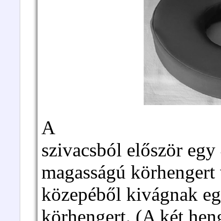
A
szivacsból először egy
magasságú körhengert 
közepéből kivágnak eg
körhengert. (A két hen