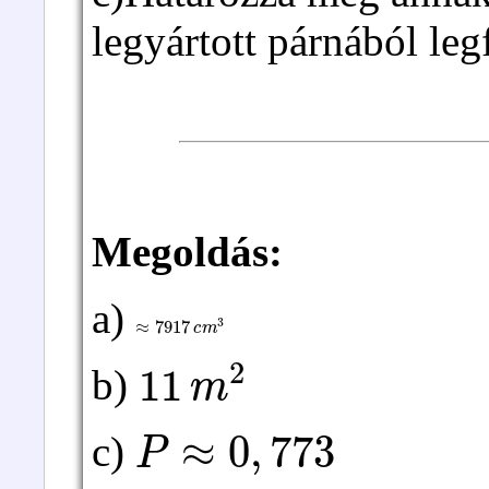
legyártott párnából legf
Megoldás:
a)
≈
7917
c
m
3
11
m
2
b)
P
≈
0
,
773
c)