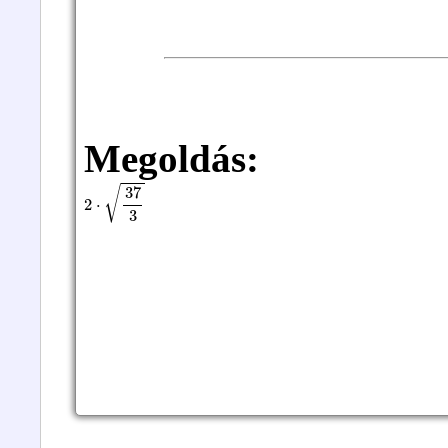
Megoldás:
2
⋅
37
3