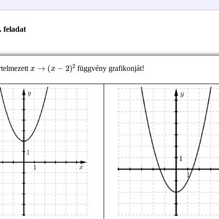
. feladat
x
→
(
x
−
2
)
2
rtelmezett
függvény grafikonját!