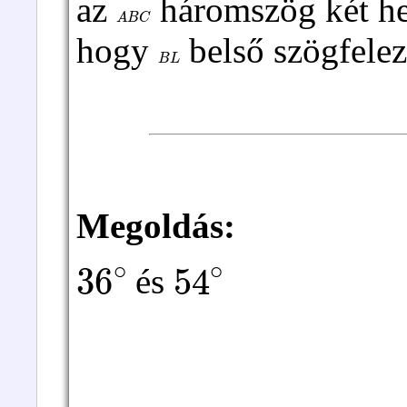
az
háromszög két he
A
B
C
hogy
belső szögfele
B
L
Megoldás:
36
∘
54
∘
és