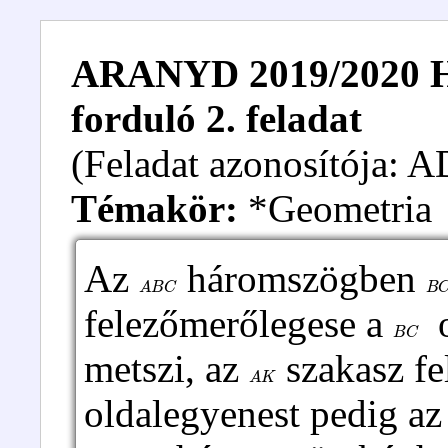
ARANYD 2019/2020 Hal
forduló 2. feladat
(Feladat azonosítója:
Témakör:
*Geometria
Az
háromszögben
A
B
C
B
C
felezőmerőlegese a
o
B
C
metszi, az
szakasz f
A
K
oldalegyenest pedig a