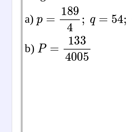
p
=
189
4
;
q
=
54
;
r
=
3
a)
P
=
133
4005
b)