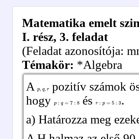
Matematika emelt szint
I. rész, 3. feladat
(Feladat azonosítója: 
Témakör:
*Algebra
A
pozitív számok ös
p
,
q
,
r
hogy
és
.
p
:
q
=
7
:
8
r
:
p
=
5
:
3
a) Határozza meg ezek
A H halmaz az első 90 