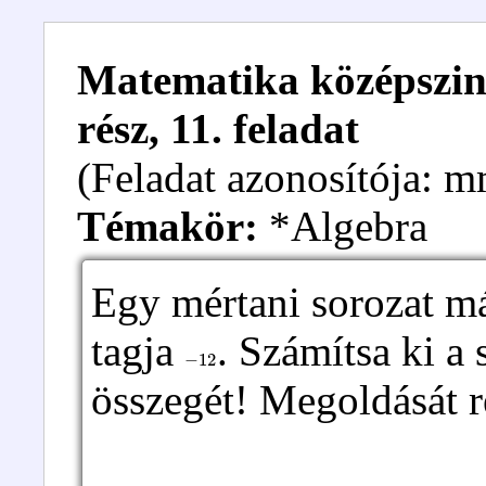
Matematika középszintű
rész, 11. feladat
(Feladat azonosítója:
Témakör:
*Algebra
Egy mértani sorozat m
tagja
. Számítsa ki a 
−
12
összegét! Megoldását r