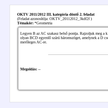
OKTV 2011/2012 III. kategória döntő 2. feladat
(Feladat azonosítója: OKTV_20112012_3kdf2f )
Témakör:
*Geometria
Legyen B az AC szakasz belső pontja. Rajzoljuk meg a k1 
olyan BCD egyenlő szárú háromszöget, amelynek a D csúcs
merőleges AC-re.
Megoldás:
--