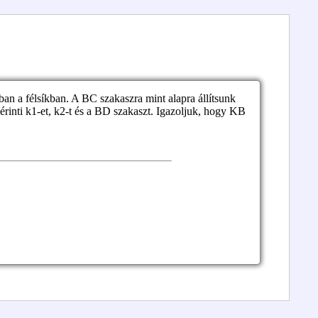
an a félsíkban. A BC szakaszra mint alapra állítsunk
inti k1-et, k2-t és a BD szakaszt. Igazoljuk, hogy KB