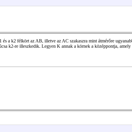
és a k2 félkört az AB, illetve az AC szakaszra mint átmérőre ugyanabb
a k2-re illeszkedik. Legyen K annak a körnek a középpontja, amely ér