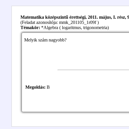
Matematika középszintű érettségi, 2011. május, I. rész, 9
(Feladat azonosítója: mmk_201105_1r09f )
Témakör:
*Algebra ( logaritmus, trigonometria)
Melyik szám nagyobb?
Megoldás:
B