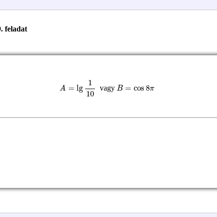
. feladat
A
=
lg
1
10
B
=
cos
8
π
vagy