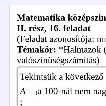
Matematika középszint
II. rész, 16. feladat
(Feladat azonosítója:
Témakör:
*Halmazok ( 
valószínűségszámítás)
Tekintsük a következő
A
=
a 100-nál nem na
{
;