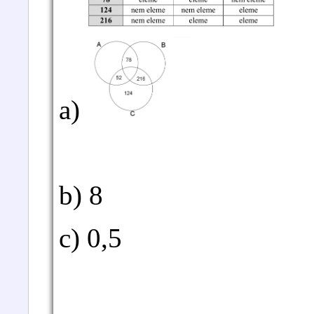
a)
b) 8
c) 0,5