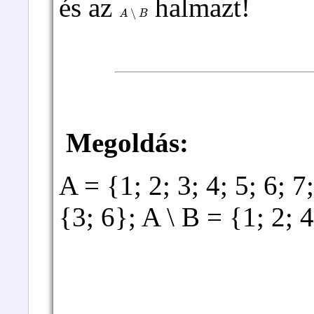
és az
halmazt!
A
∖
B
Megoldás:
A = {1; 2; 3; 4; 5; 6; 
{3; 6}; A \ B = {1; 2; 4