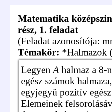
Matematika középszintű
rész, 1. feladat
(Feladat azonosítója:
Témakör:
*Halmazok ( 
Legyen
A
halmaz a 8-n
egész számok halmaza
egyjegyű pozitív egés
Elemeinek felsorolásá