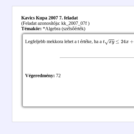
Kavics Kupa 2007 7. feladat
(Feladat azonosítója: kk_2007_07f )
Témakör:
*Algebra (szélsőérték)
t
x
y
≤
24
x
+
54
y
Legfeljebb mekkora lehet a t értéke, ha a
Végeredmény:
72