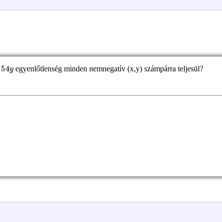
egyenlőtlenség minden nemnegatív (x,y) számpárra teljesül?