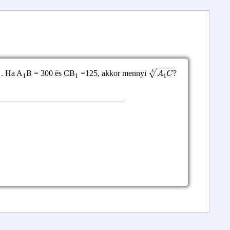
A
1
C
3
. Ha A
B = 300 és CB
=125, akkor mennyi
?
1
1
1