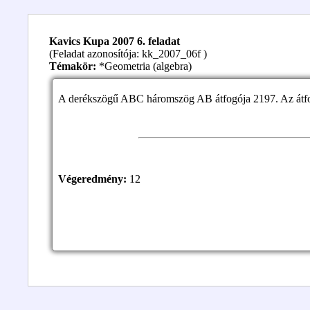
Kavics Kupa 2007 6. feladat
(Feladat azonosítója: kk_2007_06f )
Témakör:
*Geometria (algebra)
A derékszögű ABC háromszög AB átfogója 2197. Az átfo
Végeredmény:
12