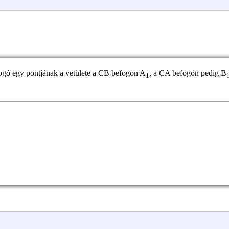
gó egy pontjának a vetülete a CB befogón A
, a CA befogón pedig B
1