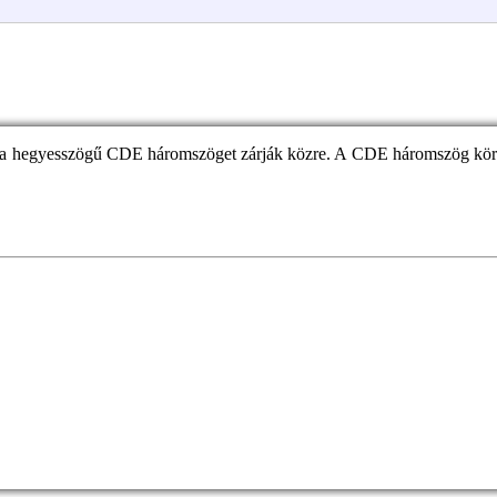
 hegyesszögű CDE háromszöget zárják közre. A CDE háromszög kör