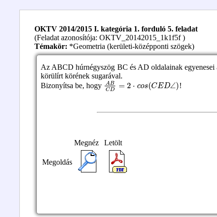
OKTV 2014/2015 I. kategória 1. forduló 5. feladat
(Feladat azonosítója: OKTV_20142015_1k1f5f )
Témakör:
*Geometria (kerületi-középponti szögek)
Az ABCD húrnégyszög BC és AD oldalainak egyenesei a
körülírt körének sugarával.
A
B
C
D
=
2
⋅
c
o
s
(
C
E
D
∠
)
Bizonyítsa be, hogy
!
Megnéz
Letölt
Megoldás