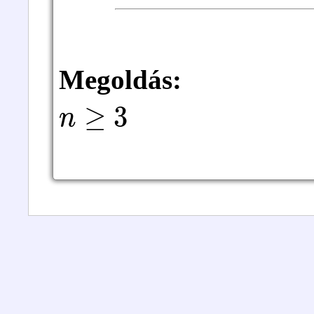
Megoldás:
n
≥
3