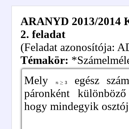
ARANYD 2013/2014 Kez
2. feladat
(Feladat azonosítója:
Témakör:
*Számelmélet
Mely
egész szám
n
≥
3
páronként különböző
hogy mindegyik osztój