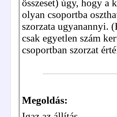
összeset) úgy, hogy a k
olyan csoportba oszth
szorzata ugyanannyi. 
csak egyetlen szám ker
csoportban szorzat ért
Megoldás:
Igaz az állítás